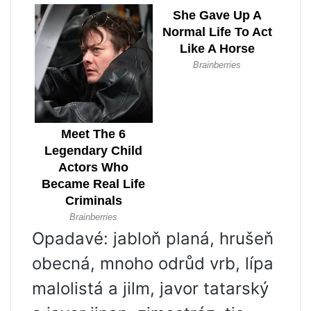
Opadavé: jabloň planá, hrušeň
obecná, mnoho odrůd vrb, lípa
malolistá a jilm, javor tatarský