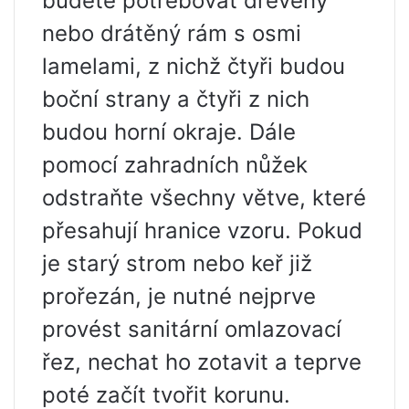
budete potřebovat dřevěný
nebo drátěný rám s osmi
lamelami, z nichž čtyři budou
boční strany a čtyři z nich
budou horní okraje. Dále
pomocí zahradních nůžek
odstraňte všechny větve, které
přesahují hranice vzoru. Pokud
je starý strom nebo keř již
prořezán, je nutné nejprve
provést sanitární omlazovací
řez, nechat ho zotavit a teprve
poté začít tvořit korunu.