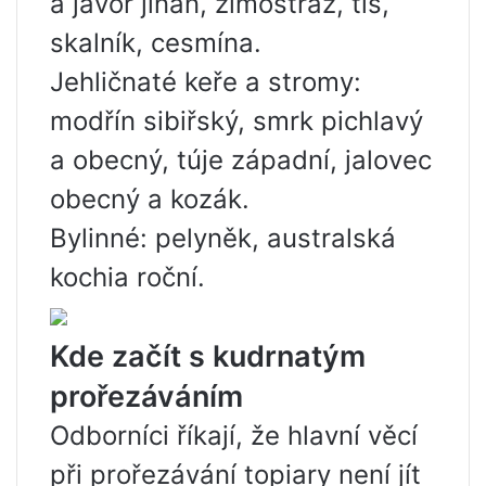
a javor jinan, zimostráz, tis,
skalník, cesmína.
Jehličnaté keře a stromy:
modřín sibiřský, smrk pichlavý
a obecný, túje západní, jalovec
obecný a kozák.
Bylinné: pelyněk, australská
kochia roční.
Kde začít s kudrnatým
prořezáváním
Odborníci říkají, že hlavní věcí
při prořezávání topiary není jít