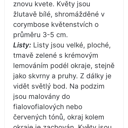
znovu kvete. Květy jsou
žlutavě bílé, shromážděné v
corymbose květenstvích o
průměru 3-5 cm.
Listy:
Listy jsou velké, ploché,
tmavě zelené s krémovým
lemováním podél okraje, stejně
jako skvrny a pruhy. Z dálky je
vidět světlý bod. Na podzim
jsou malovány do
fialovofialových nebo
červených tónů, okraj kolem
okraje je zachován. Květy jsou