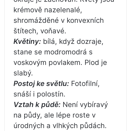
krémově nazelenalé,
shromážděné v konvexních
štítech, voňavé.
Květiny:
bílá, když dozraje,
stane se modromodrá s
voskovým povlakem. Plod je
slabý.
Postoj ke světlu:
Fotofilní,
snáší i polostín.
Vztah k půdě:
Není vybíravý
na půdy, ale lépe roste v
úrodných a vlhkých půdách.