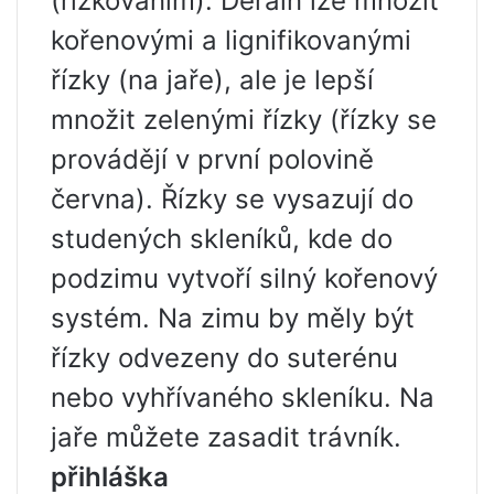
(řízkováním). Derain lze množit
kořenovými a lignifikovanými
řízky (na jaře), ale je lepší
množit zelenými řízky (řízky se
provádějí v první polovině
června). Řízky se vysazují do
studených skleníků, kde do
podzimu vytvoří silný kořenový
systém. Na zimu by měly být
řízky odvezeny do suterénu
nebo vyhřívaného skleníku. Na
jaře můžete zasadit trávník.
přihláška