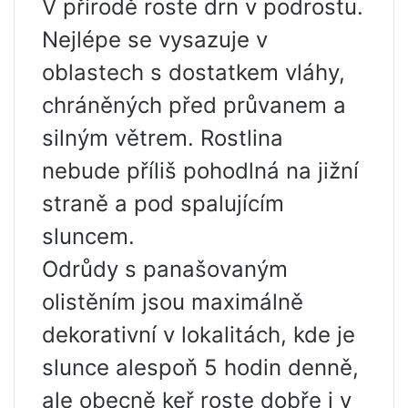
V přírodě roste drn v podrostu.
Nejlépe se vysazuje v
oblastech s dostatkem vláhy,
chráněných před průvanem a
silným větrem. Rostlina
nebude příliš pohodlná na jižní
straně a pod spalujícím
sluncem.
Odrůdy s panašovaným
olistěním jsou maximálně
dekorativní v lokalitách, kde je
slunce alespoň 5 hodin denně,
ale obecně keř roste dobře i v