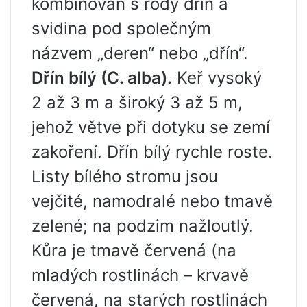
kombinován s rody dřín a
svidina pod společným
názvem „deren“ nebo „dřín“.
Dřín bílý (C. alba).
Keř vysoký
2 až 3 m a široký 3 až 5 m,
jehož větve při dotyku se zemí
zakoření. Dřín bílý rychle roste.
Listy bílého stromu jsou
vejčité, namodralé nebo tmavě
zelené; na podzim nažloutlý.
Kůra je tmavě červená (na
mladých rostlinách – krvavě
červená, na starých rostlinách