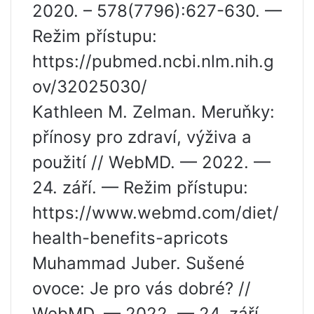
2020. – 578(7796):627-630. —
Režim přístupu:
https://pubmed.ncbi.nlm.nih.g
ov/32025030/
Kathleen M. Zelman. Meruňky:
přínosy pro zdraví, výživa a
použití // WebMD. — 2022. —
24. září. — Režim přístupu:
https://www.webmd.com/diet/
health-benefits-apricots
Muhammad Juber. Sušené
ovoce: Je pro vás dobré? //
WebMD. — 2022. — 24. září.