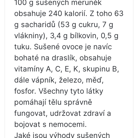
100 g sušených meruněk
obsahuje 240 kalorií. Z toho 63
g sacharidů (53 g cukru, 7 g
vlákniny), 3,4 g bílkovin, 0,5 g
tuku. Sušené ovoce je navíc
bohaté na draslík, obsahuje
vitamíny A, C, E, K, skupinu B,
dále vápník, železo, měď,
fosfor. Všechny tyto látky
pomáhají tělu správně
fungovat, udržovat zdraví a
bojovat s nemocemi.
Jaké jsou výhody sušených