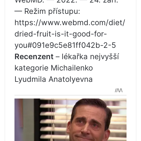
— Režim přístupu:
https://www.webmd.com/diet/
dried-fruit-is-it-good-for-
you#091e9c5e81ff042b-2-5
Recenzent
– lékařka nejvyšší
kategorie Michailenko
Lyudmila Anatolyevna