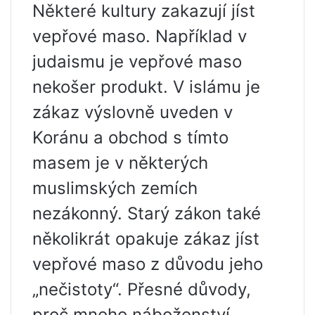
Některé kultury zakazují jíst
vepřové maso. Například v
judaismu je vepřové maso
nekošer produkt. V islámu je
zákaz výslovně uveden v
Koránu a obchod s tímto
masem je v některých
muslimských zemích
nezákonný. Starý zákon také
několikrát opakuje zákaz jíst
vepřové maso z důvodu jeho
„nečistoty“. Přesné důvody,
proč mnoho náboženství