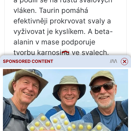
vláken. Taurin pomáhá
efektivněji prokrvovat svaly a
vyživovat je kyslíkem. A beta-
alanin v mase podporuje
tvorbu karnosinu ve svalech.
SPONSORED CONTENT
Ten zvyšuje efektivitu tréninku
a snižuje únavu po něm.
Využití vepřového masa při
vaření
Vepřové maso se používá při
přípravě mnoha pokrmů. Toto
maso je dost tučné, takže i po