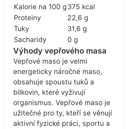
Kalorie na 100 g
375 kcal
Proteiny
22,6 g
Tuky
31,6 g
Sacharidy
0 g
Výhody vepřového masa
Vepřové maso je velmi
energeticky náročné maso,
obsahuje spoustu tuků a
bílkovin, které vyživují
organismus. Vepřové maso je
užitečné pro ty, kteří se věnují
aktivní fyzické práci, sportu a