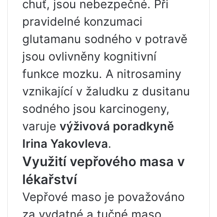
chuť, jsou nebezpečné. Při
pravidelné konzumaci
glutamanu sodného v potravě
jsou ovlivněny kognitivní
funkce mozku. A nitrosaminy
vznikající v žaludku z dusitanu
sodného jsou karcinogeny,
varuje
výživová poradkyně
Irina Yakovleva
.
Využití vepřového masa v
lékařství
Vepřové maso je považováno
za vydatné a tučné maso,