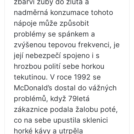
zbarví zuby do žluta a
nadměrná konzumace tohoto
nápoje může způsobit
problémy se spánkem a
zvýšenou tepovou frekvenci, je
její nebezpečí spojeno i s
hrozbou polití sebe horkou
tekutinou. V roce 1992 se
McDonald’s dostal do vážných
problémů, když 79letá
zákaznice podala žalobu poté,
co na sebe upustila sklenici
horké kávy a utrpěla