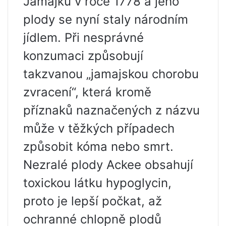
Jamajku v roce 1778 a jeho
plody se nyní staly národním
jídlem. Při nesprávné
konzumaci způsobují
takzvanou „jamajskou chorobu
zvracení“, která kromě
příznaků naznačených z názvu
může v těžkých případech
způsobit kóma nebo smrt.
Nezralé plody Ackee obsahují
toxickou látku hypoglycin,
proto je lepší počkat, až
ochranné chlopně plodů