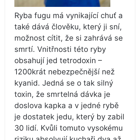
Ryba fugu má vynikající chuť a
také dává člověku, který ji sní,
možnost cítit, že si zahrává se
smrtí. Vnitřnosti této ryby
obsahují jed tetrodoxin –
1200krát nebezpečnější než
kyanid. Jedná se o tak silný
toxin, že smrtelná dávka je
doslova kapka a v jedné rybě
je dostatek jedu, který by zabil
30 lidí. Kvůli tomuto vysokému
riziku absolvují kuchaři dva až