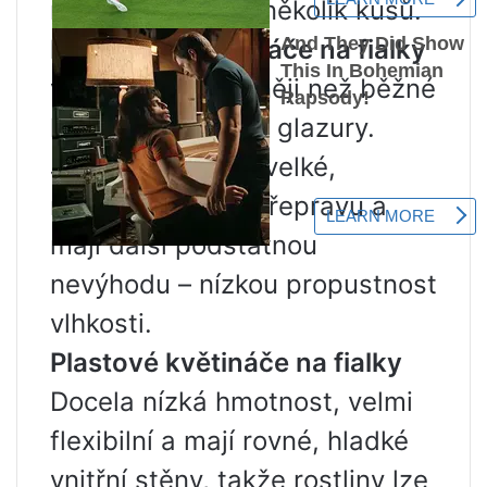
roztrhnout se na několik kusů.
Keramické květináče na fialky
vypadají atraktivněji než běžné
hliněné hrnce bez glazury.
Jsou však těžké, velké,
nepohodlné pro přepravu a
mají další podstatnou
nevýhodu – nízkou propustnost
vlhkosti.
Plastové květináče na fialky
Docela nízká hmotnost, velmi
flexibilní a mají rovné, hladké
vnitřní stěny, takže rostliny lze