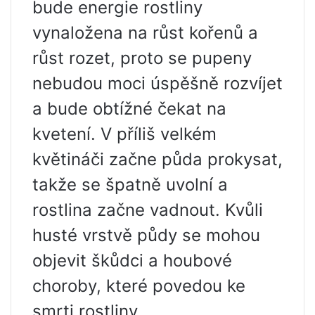
bude energie rostliny
vynaložena na růst kořenů a
růst rozet, proto se pupeny
nebudou moci úspěšně rozvíjet
a bude obtížné čekat na
kvetení. V příliš velkém
květináči začne půda prokysat,
takže se špatně uvolní a
rostlina začne vadnout. Kvůli
husté vrstvě půdy se mohou
objevit škůdci a houbové
choroby, které povedou ke
smrti rostliny.