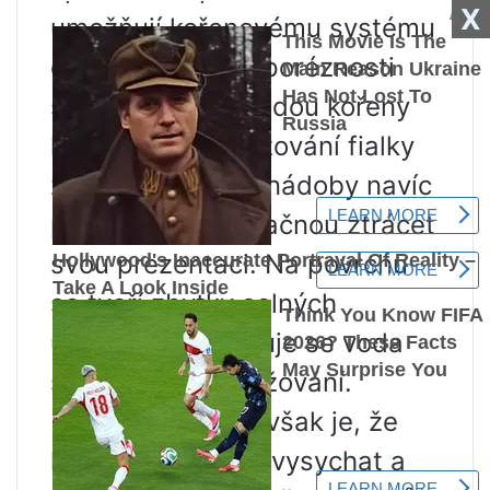
X
umožňují kořenovému systému
dýchat. Ale kvůli poréznosti
stěn květináče budou kořeny
květiny při přesazování fialky
zraněny. Hliněné nádoby navíc
po nějaké době začnou ztrácet
svou prezentaci. Na povrchu
se tvoří zbytky solných
usazenin a objevuje se voda
stékající ze zavlažování.
Nejnepříjemnější však je, že
hrnec může začít vysychat a