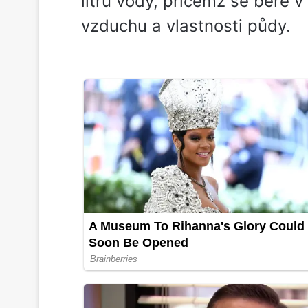
litrů vody, přičemž se bere v 
vzduchu a vlastnosti půdy.