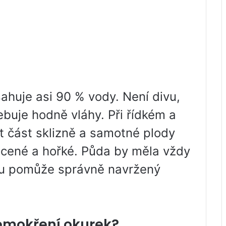
sahuje asi 90 % vody. Není divu,
buje hodně vláhy. Při řídkém a
 část sklizně a samotné plody
cené a hořké. Půda by měla vždy
omu pomůže správně navržený
emokření okurek?