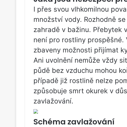
I přes svou vlhkomilnou pov
množství vody. Rozhodně se 
zahradě v bažinu. Přebytek 
není pro rostliny prospěšné.
zbaveny možnosti přijímat ky
Ani uvolnění nemůže vždy si
půdě bez vzduchu mohou koř
případě již rostlině nelze p
způsobuje smrt okurek v dů
zavlažování.
Schéma zavlažování