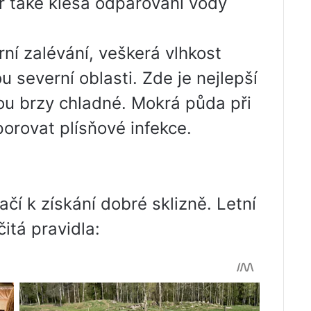
r také klesá odpařování vody
rní zalévání, veškerá vlhkost
u severní oblasti. Zde je nejlepší
sou brzy chladné. Mokrá půda při
orovat plísňové infekce.
čí k získání dobré sklizně. Letní
itá pravidla: