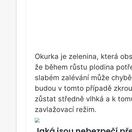
Okurka je zelenina, která ob
že během růstu plodina potře
slabém zalévání může chybět
budou v tomto případě zkrou
zůstat středně vlhká a k t
zavlažovací režim.
Jaká jsou nebezpečí př