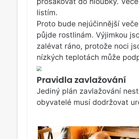
prosakovat do hloubky. Veče
listím.
Proto bude nejúčinnější veče
půjde rostlinám. Výjimkou jso
zalévat ráno, protože noci j
nízkých teplotách může podp
Pravidla zavlažování
Jediný plán zavlažování nesta
obyvatelé musí dodržovat urč