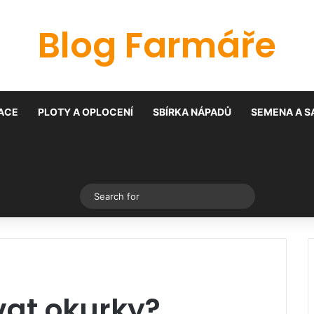
Blog Farmáře
ACE
PLOTY A OPLOCENÍ
SBÍRKA NÁPADŮ
SEMENA A S
Switch skin
Search
for
vat okurky?