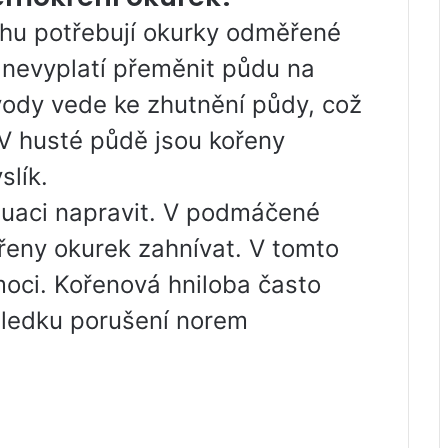
ahu potřebují okurky odměřené
nevyplatí přeměnit půdu na
vody vede ke zhutnění půdy, což
 V husté půdě jsou kořeny
slík.
tuaci napravit. V podmáčené
eny okurek zahnívat. V tomto
omoci. Kořenová hniloba často
sledku porušení norem