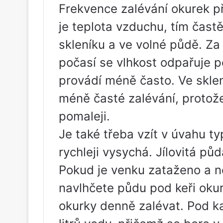
Frekvence zalévání okurek př
je teplota vzduchu, tím častě
skleníku a ve volné půdě. Z
počasí se vlhkost odpařuje p
provádí méně často. Ve sklen
méně časté zalévání, protož
pomaleji.
Je také třeba vzít v úvahu t
rychleji vysychá. Jílovitá pů
Pokud je venku zataženo a ne
navlhčete půdu pod keři okur
okurky denně zalévat. Pod ka