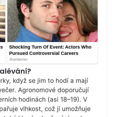
zalévání?
rky, když se jim to hodí a mají
večer. Agronomové doporučují
rních hodinách (asi 18–19). V
pařuje vlhkost, což jí umožňuje