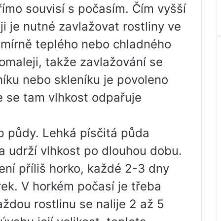
ímo souvisí s počasím. Čím vyšší
ji je nutné zavlažovat rostliny ve
a mírně teplého nebo chladného
omaleji, takže zavlažování se
íku nebo skleníku je povoleno
e se tam vlhkost odpařuje
yp půdy. Lehká písčitá půda
da udrží vlhkost po dlouhou dobu.
ní příliš horko, každé 2-3 dny
ek. V horkém počasí je třeba
ždou rostlinu se nalije 2 až 5