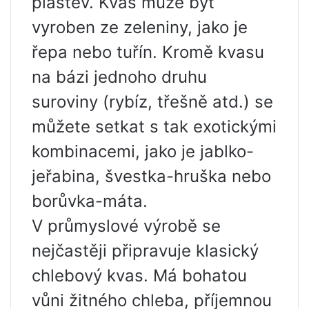
plástev. Kvas může být
vyroben ze zeleniny, jako je
řepa nebo tuřín. Kromě kvasu
na bázi jednoho druhu
suroviny (rybíz, třešně atd.) se
můžete setkat s tak exotickými
kombinacemi, jako je jablko-
jeřabina, švestka-hruška nebo
borůvka-máta.
V průmyslové výrobě se
nejčastěji připravuje klasický
chlebový kvas. Má bohatou
vůni žitného chleba, příjemnou