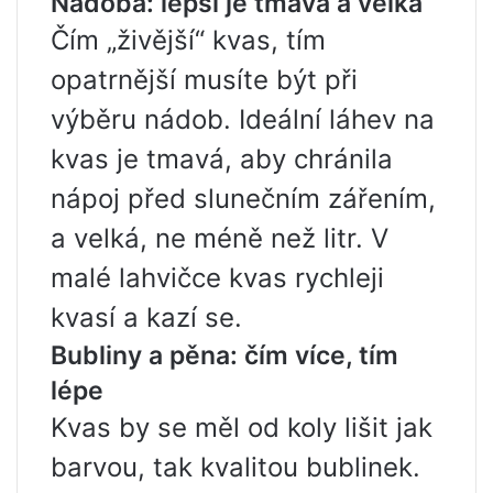
Nádoba: lepší je tmavá a velká
Čím „živější“ kvas, tím
opatrnější musíte být při
výběru nádob. Ideální láhev na
kvas je tmavá, aby chránila
nápoj před slunečním zářením,
a velká, ne méně než litr. V
malé lahvičce kvas rychleji
kvasí a kazí se.
Bubliny a pěna: čím více, tím
lépe
Kvas by se měl od koly lišit jak
barvou, tak kvalitou bublinek.