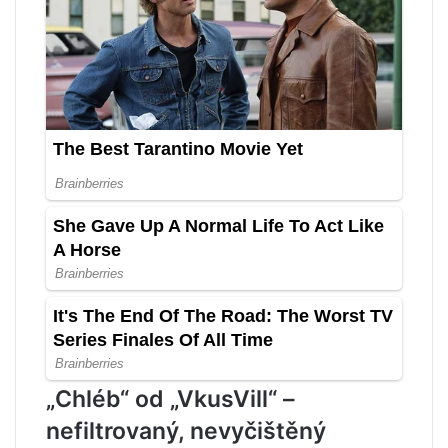
„Chléb“ od „VkusVill“ –
nefiltrovaný, nevyčištěný