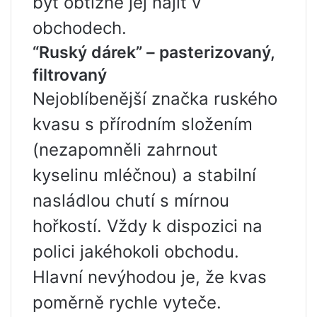
být obtížné jej najít v
obchodech.
“Ruský dárek” – pasterizovaný,
filtrovaný
Nejoblíbenější značka ruského
kvasu s přírodním složením
(nezapomněli zahrnout
kyselinu mléčnou) a stabilní
nasládlou chutí s mírnou
hořkostí. Vždy k dispozici na
polici jakéhokoli obchodu.
Hlavní nevýhodou je, že kvas
poměrně rychle vyteče.