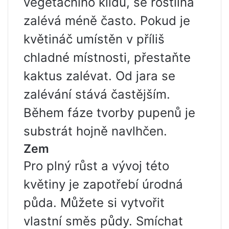
vegetačního klidu, se rostlina
zalévá méně často. Pokud je
květináč umístěn v příliš
chladné místnosti, přestaňte
kaktus zalévat. Od jara se
zalévání stává častějším.
Během fáze tvorby pupenů je
substrát hojně navlhčen.
Zem
Pro plný růst a vývoj této
květiny je zapotřebí úrodná
půda. Můžete si vytvořit
vlastní směs půdy. Smíchat