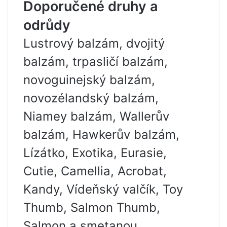
Doporučené druhy a
odrůdy
Lustrový balzám, dvojitý
balzám, trpasličí balzám,
novoguinejský balzám,
novozélandský balzám,
Niamey balzám, Wallerův
balzám, Hawkerův balzám,
Lízátko, Exotika, Eurasie,
Cutie, Camellia, Acrobat,
Kandy, Vídeňský valčík, Toy
Thumb, Salmon Thumb,
Salmon a smetanou.