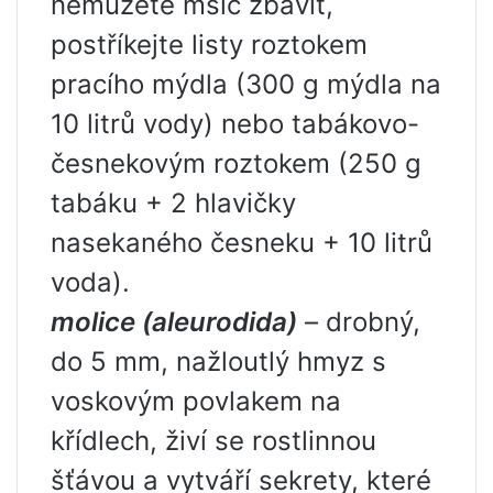
nemůžete mšic zbavit,
postříkejte listy roztokem
pracího mýdla (300 g mýdla na
10 litrů vody) nebo tabákovo-
česnekovým roztokem (250 g
tabáku + 2 hlavičky
nasekaného česneku + 10 litrů
voda).
molice (aleurodida)
– drobný,
do 5 mm, nažloutlý hmyz s
voskovým povlakem na
křídlech, živí se rostlinnou
šťávou a vytváří sekrety, které