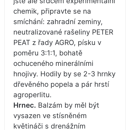
jste ale srdcem experimentální
chemik, připravte se na
smíchání: zahradní zeminy,
neutralizované rašeliny PETER
PEAT z řady AGRO, písku v
poměru 3:1:1, bohatě
ochuceného minerálními
hnojivy. Hodily by se 2-3 hrnky
dřevěného popela a pár hrstí
agroperlitu.
Hrnec.
Balzám by měl být
vysazen ve stísněném
květináči s drenážním