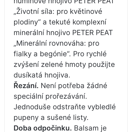
huminové hnojivo PETER PEAT
„Životní síla: pro květinové
plodiny“ a tekuté komplexní
minerální hnojivo PETER PEAT
„Minerální rovnováha: pro
fialky a begónie“. Pro rychlé
zvýšení zelené hmoty použijte
dusíkatá hnojiva.
Řezání
.
Není potřeba žádné
speciální prořezávání.
Jednoduše odstraňte vybledlé
pupeny a sušené listy.
Doba odpočinku.
Balsam je