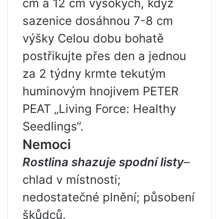
cm a 12 cm vysokých, když
sazenice dosáhnou 7-8 cm
výšky Celou dobu bohatě
postřikujte přes den a jednou
za 2 týdny krmte tekutým
huminovým hnojivem PETER
PEAT „Living Force: Healthy
Seedlings“.
Nemoci
Rostlina shazuje spodní listy
–
chlad v místnosti;
nedostatečné plnění; působení
škůdců.