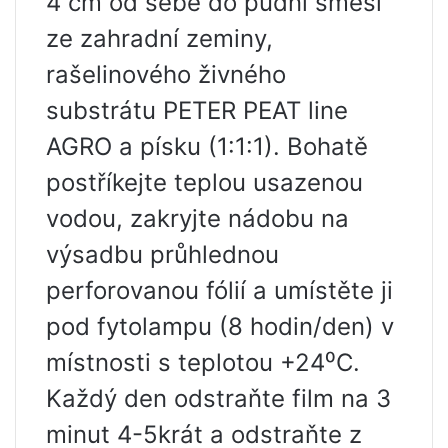
4 cm od sebe do půdní směsi
ze zahradní zeminy,
rašelinového živného
substrátu PETER PEAT line
AGRO a písku (1:1:1). Bohatě
postříkejte teplou usazenou
vodou, zakryjte nádobu na
výsadbu průhlednou
perforovanou fólií a umístěte ji
pod fytolampu (8 hodin/den) v
místnosti s teplotou +24⁰C.
Každý den odstraňte film na 3
minut 4-5krát a odstraňte z