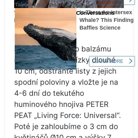
Reprodukce
Řezy.
Z dospělého balzámu
odřízněte vrchní řízky dlouhé
10 cm, odstraňte listy z jejich
spodní poloviny a vložte je na
4-6 dní do tekutého
huminového hnojiva PETER
PEAT „Living Force: Universal“.
Poté je zahloubíme o 3 cm do
květináčů Ø10 cm a výšky 7