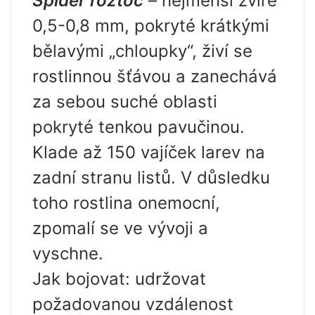
Spider roztoč
– nejmenší zvíře
0,5-0,8 mm, pokryté krátkými
bělavými „chloupky“, živí se
rostlinnou šťávou a zanechává
za sebou suché oblasti
pokryté tenkou pavučinou.
Klade až 150 vajíček larev na
zadní stranu listů. V důsledku
toho rostlina onemocní,
zpomalí se ve vývoji a
vyschne.
Jak bojovat: udržovat
požadovanou vzdálenost