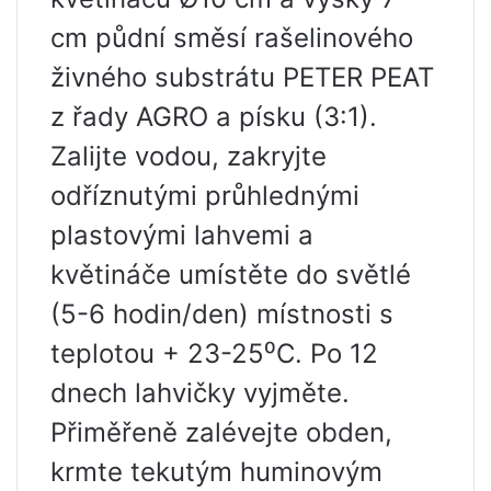
cm půdní směsí rašelinového
živného substrátu PETER PEAT
z řady AGRO a písku (3:1).
Zalijte vodou, zakryjte
odříznutými průhlednými
plastovými lahvemi a
květináče umístěte do světlé
(5-6 hodin/den) místnosti s
teplotou + 23-25⁰C. Po 12
dnech lahvičky vyjměte.
Přiměřeně zalévejte obden,
krmte tekutým huminovým