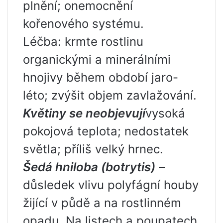
plnění; onemocnění
kořenového systému.
Léčba: krmte rostlinu
organickými a minerálními
hnojivy během období jaro-
léto; zvýšit objem zavlažování.
Květiny se neobjevují
vysoká
pokojová teplota; nedostatek
světla; příliš velký hrnec.
Šedá hniloba (botrytis)
–
důsledek vlivu polyfágní houby
žijící v půdě a na rostlinném
opadu. Na listech a poupatech