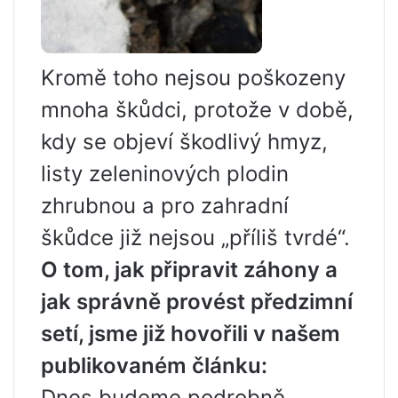
Kromě toho nejsou poškozeny
mnoha škůdci, protože v době,
kdy se objeví škodlivý hmyz,
listy zeleninových plodin
zhrubnou a pro zahradní
škůdce již nejsou „příliš tvrdé“.
O tom, jak připravit záhony a
jak správně provést předzimní
setí, jsme již hovořili v našem
publikovaném článku:
Dnes budeme podrobně