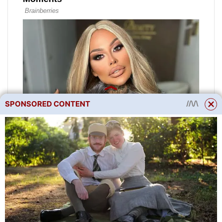
SPONSORED CONTENT
petržel
. Před zimou můžete
vysévat jak listové, tak
kořenové odrůdy. Kořeny navíc
dozrávají ještě o 1,5 měsíce