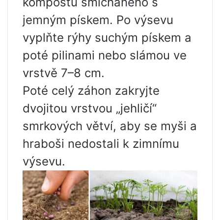
kompostu smíchaného s
jemným pískem. Po výsevu
vyplňte rýhy suchým pískem a
poté pilinami nebo slámou ve
vrstvě 7–8 cm.
Poté celý záhon zakryjte
dvojitou vrstvou „jehličí“
smrkových větví, aby se myši a
hraboši nedostali k zimnímu
výsevu.