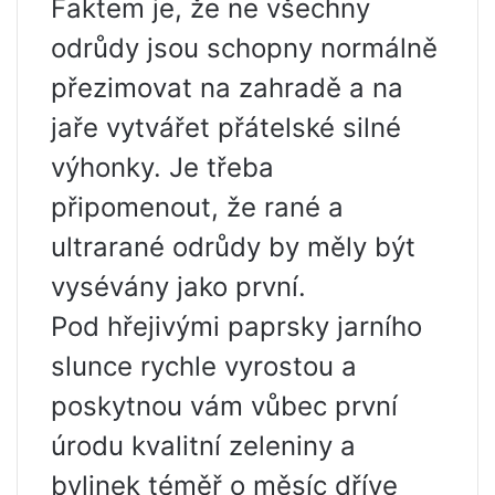
Faktem je, že ne všechny
odrůdy jsou schopny normálně
přezimovat na zahradě a na
jaře vytvářet přátelské silné
výhonky. Je třeba
připomenout, že rané a
ultrarané odrůdy by měly být
vysévány jako první.
Pod hřejivými paprsky jarního
slunce rychle vyrostou a
poskytnou vám vůbec první
úrodu kvalitní zeleniny a
bylinek téměř o měsíc dříve