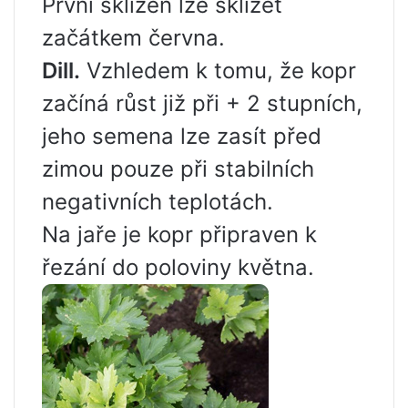
První sklizeň lze sklízet
začátkem června.
Dill.
Vzhledem k tomu, že kopr
začíná růst již při + 2 stupních,
jeho semena lze zasít před
zimou pouze při stabilních
negativních teplotách.
Na jaře je kopr připraven k
řezání do poloviny května.