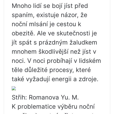
Mnoho lidí se bojí jíst před
spaním, existuje názor, že
noční mlsání je cestou k
obezitě. Ale ve skutečnosti je
jít spát s prázdným žaludkem
mnohem škodlivější než jíst v
noci. V noci probíhají v lidském
těle důležité procesy, které
také vyžadují energii a zdroje.
Střih: Romanova Yu. M.
K problematice výběru noční