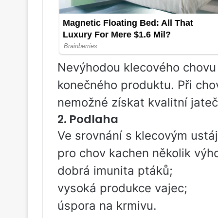
Nevýhodou klecového chovu ka
konečného produktu. Při chov
nemožné získat kvalitní jate
2. Podlaha
Ve srovnání s klecovým ustá
pro chov kachen několik výh
dobrá imunita ptáků;
vysoká produkce vajec;
úspora na krmivu.