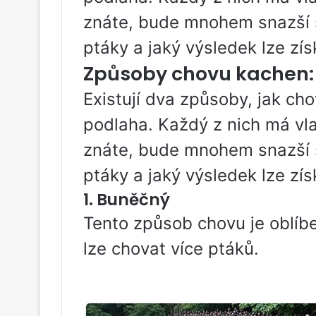
znáte, bude mnohem snazší si
ptáky a jaký výsledek lze zís
Způsoby chovu kachen: 
Existují dva způsoby, jak ch
podlaha. Každý z nich má vla
znáte, bude mnohem snazší si
ptáky a jaký výsledek lze zís
1. Buněčný
Tento způsob chovu je oblíbe
lze chovat více ptáků.