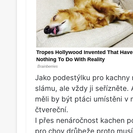
Jako podestýlku pro kachny 
slámu, ale vždy ji seřízněte.
měli by být ptáci umístěni v
čtvereční.
I přes nenáročnost kachen po
pro chov drůbeže proto mus