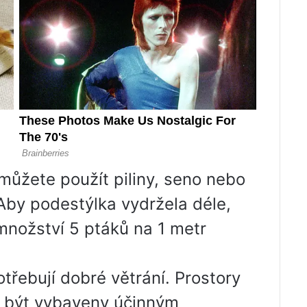
můžete použít piliny, seno nebo
 Aby podestýlka vydržela déle,
 množství 5 ptáků na 1 metr
třebují dobré větrání. Prostory
í být vybaveny účinným