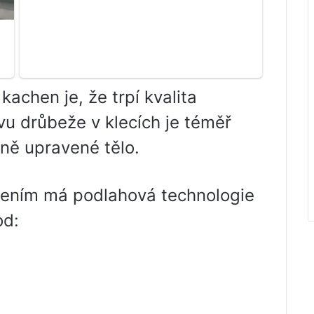
chen je, že trpí kvalita
u drůbeže v klecích je téměř
čně upravené tělo.
jením má podlahová technologie
od: