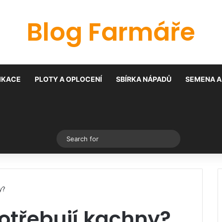
Blog Farmáře
IKACE
PLOTY A OPLOCENÍ
SBÍRKA NÁPADŮ
SEMENA A
Switch skin
Search
for
y?
otřebují kachny?