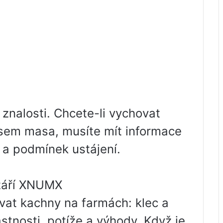
znalosti. Chcete-li vychovat
sem masa, musíte mít informace
í a podmínek ustájení.
 září XNUMX
ovat kachny na farmách: klec a
stnosti, potíže a výhody. Když je