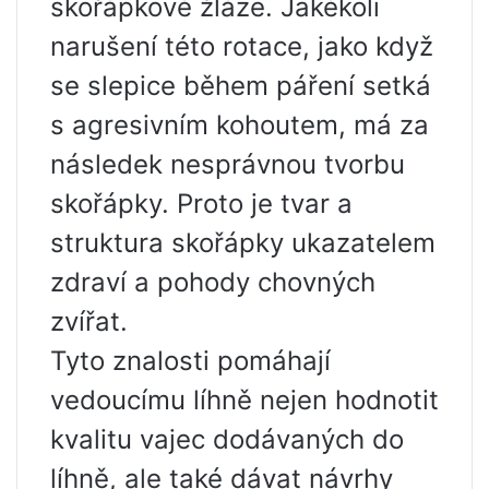
skořápkové žláze. Jakékoli
narušení této rotace, jako když
se slepice během páření setká
s agresivním kohoutem, má za
následek nesprávnou tvorbu
skořápky. Proto je tvar a
struktura skořápky ukazatelem
zdraví a pohody chovných
zvířat.
Tyto znalosti pomáhají
vedoucímu líhně nejen hodnotit
kvalitu vajec dodávaných do
líhně, ale také dávat návrhy