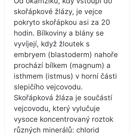
Od okamžiku, kdy vstoupí do
skořápkové žlázy, je vejce
pokryto skořápkou asi za 20
hodin. Bílkoviny a blány se
vyvíjejí, když žloutek s
embryem (blastoderm) nahoře
prochází bílkem (magnum) a
isthmem (istmus) v horní části
slepičího vejcovodu.
Skořápková žláza je součástí
vejcovodu, který vylučuje
vysoce koncentrovaný roztok
různých minerálů: chlorid