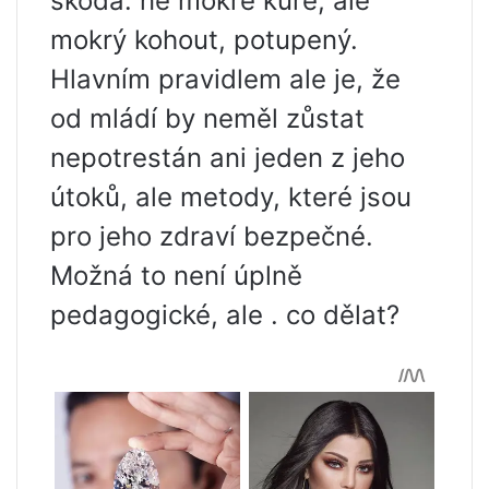
škoda: ne mokré kuře, ale
mokrý kohout, potupený.
Hlavním pravidlem ale je, že
od mládí by neměl zůstat
nepotrestán ani jeden z jeho
útoků, ale metody, které jsou
pro jeho zdraví bezpečné.
Možná to není úplně
pedagogické, ale . co dělat?