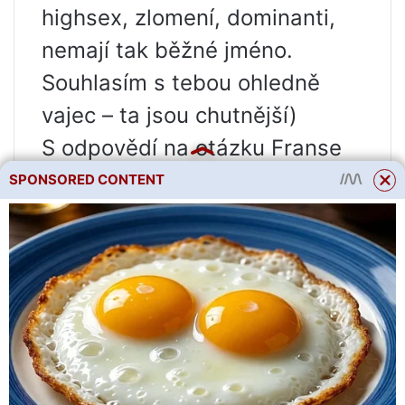
highsex, zlomení, dominanti,
nemají tak běžné jméno.
Souhlasím s tebou ohledně
vajec – ta jsou chutnější)
S odpovědí na otázku Franse
Khasanoviče bych trochu
SPONSORED CONTENT
počkal, jinak línání kuřic
pěstovaných na podzim nějak
nepohodlně prochází. Sám
jsem se rozhodl, že si ho
vezmu až na jaře) Ale pokud
máte možnost vytopit kurník,