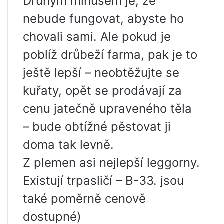
Druhým mínusem je, že
nebude fungovat, abyste ho
chovali sami. Ale pokud je
poblíž drůbeží farma, pak je to
ještě lepší – neobtěžujte se
kuřaty, opět se prodávají za
cenu jatečně upraveného těla
– bude obtížné pěstovat ji
doma tak levně.
Z plemen asi nejlepší leggorny.
Existují trpasličí – B-33. jsou
také poměrně cenově
dostupné)