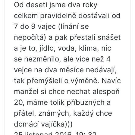
Od deseti jsme dva roky
celkem pravidelně dostávali od
7 do 9 vajec (línání se
nepočítá) a pak přestali snášet
a je to, jídlo, voda, klima, nic
se nezměnilo, ale více než 4
vejce na dva měsíce nedávají,
tak přemýšleli o výměně. Navíc
manžel si chce nechat alespoň
20, máme tolik příbuzných a
přátel, známých, každý chce
domácí vajíčka)))
25 listopad 2016, 19: 32