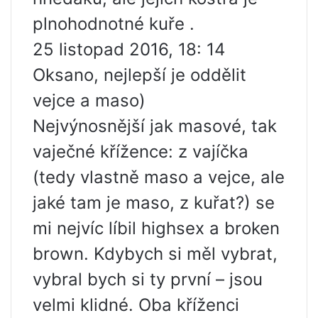
plnohodnotné kuře .
25 listopad 2016, 18: 14
Oksano, nejlepší je oddělit
vejce a maso)
Nejvýnosnější jak masové, tak
vaječné křížence: z vajíčka
(tedy vlastně maso a vejce, ale
jaké tam je maso, z kuřat?) se
mi nejvíc líbil highsex a broken
brown. Kdybych si měl vybrat,
vybral bych si ty první – jsou
velmi klidné. Oba kříženci