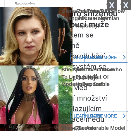
X
X
Výhody medu pro sníženou
imunitu a stárnoucí muže
S přibývajícím věkem se
mužské tělo značně
opotřebovává. Reprodukční
funkce a imunitní systém se
zhoršují a někteří pociťují
těžkou plešatost. Med
obsahuje kolosální množství
antioxidantů s omlazujícím
účinkem. Konzumace medu
čistí mužské tělo od