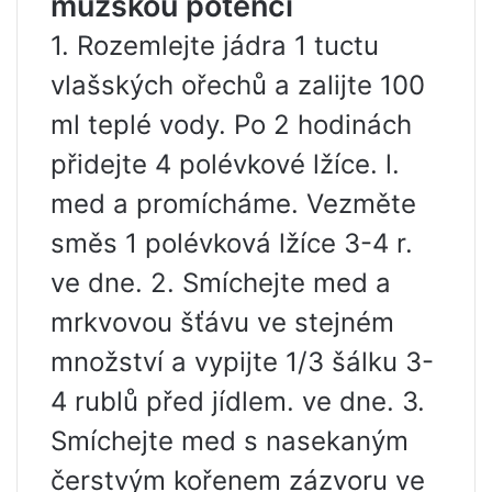
mužskou potenci
1. Rozemlejte jádra 1 tuctu
vlašských ořechů a zalijte 100
ml teplé vody. Po 2 hodinách
přidejte 4 polévkové lžíce. l.
med a promícháme. Vezměte
směs 1 polévková lžíce 3-4 r.
ve dne. 2. Smíchejte med a
mrkvovou šťávu ve stejném
množství a vypijte 1/3 šálku 3-
4 rublů před jídlem. ve dne. 3.
Smíchejte med s nasekaným
čerstvým kořenem zázvoru ve