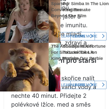
radionuklidů a toxinů,
podporuje činnost jater a
žlučníku a zlepšuje imunitu.
Muži zůstávají déle mladí,
zachovávají si sílu, zdraví a
potenci.
Recept s medem pro starší
muže
1 polévková lžíce. skořice nalít
1 polévková lžíce. vařící vody a
nechte 40 minut. Přidejte 2
polévkové lžíce. med a směs