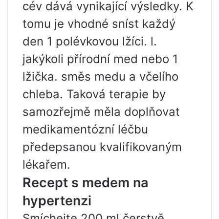
cév dává vynikající výsledky. K
tomu je vhodné sníst každý
den 1 polévkovou lžíci. l.
jakýkoli přírodní med nebo 1
lžička. směs medu a včelího
chleba. Taková terapie by
samozřejmě měla doplňovat
medikamentózní léčbu
předepsanou kvalifikovaným
lékařem.
Recept s medem na
hypertenzi
Smíchejte 200 ml čerstvě