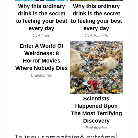
To jsou samozřejmě extrémní