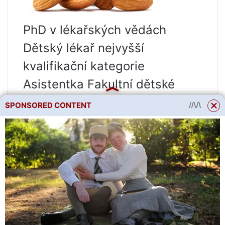
PhD v lékařských vědách
Dětský lékař nejvyšší
kvalifikační kategorie
Asistentka Fakultní dětské
kliniky s kurzem dětských
SPONSORED CONTENT
nemocí Lékařské fakulty
Federálního státního
rozpočtového vzdělávacího
ústavu vysokého školství
Sibiřské státní lékařské
univerzity Ministerstva