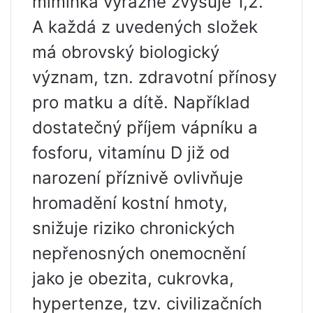
miminka výrazně zvyšuje 1,2.
A každá z uvedených složek
má obrovský biologický
význam, tzn. zdravotní přínosy
pro matku a dítě. Například
dostatečný příjem vápníku a
fosforu, vitamínu D již od
narození příznivě ovlivňuje
hromadění kostní hmoty,
snižuje riziko chronických
nepřenosných onemocnění
jako je obezita, cukrovka,
hypertenze, tzv. civilizačních