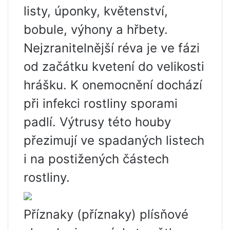
listy, úponky, květenství,
bobule, výhony a hřbety.
Nejzranitelnější réva je ve fázi
od začátku kvetení do velikosti
hrášku. K onemocnění dochází
při infekci rostliny sporami
padlí. Výtrusy této houby
přezimují ve spadaných listech
i na postižených částech
rostliny.
Příznaky (příznaky) plísňové