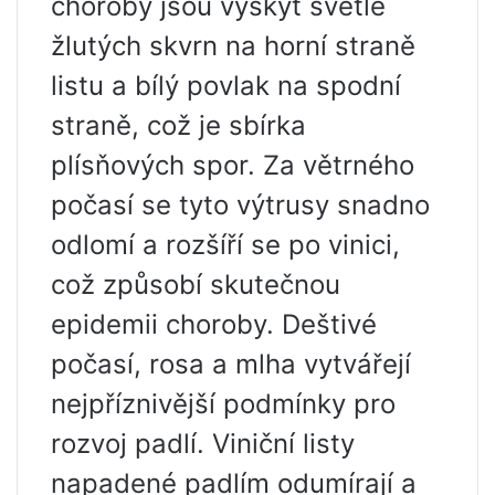
choroby jsou výskyt světle
žlutých skvrn na horní straně
listu a bílý povlak na spodní
straně, což je sbírka
plísňových spor. Za větrného
počasí se tyto výtrusy snadno
odlomí a rozšíří se po vinici,
což způsobí skutečnou
epidemii choroby. Deštivé
počasí, rosa a mlha vytvářejí
nejpříznivější podmínky pro
rozvoj padlí. Viniční listy
napadené padlím odumírají a