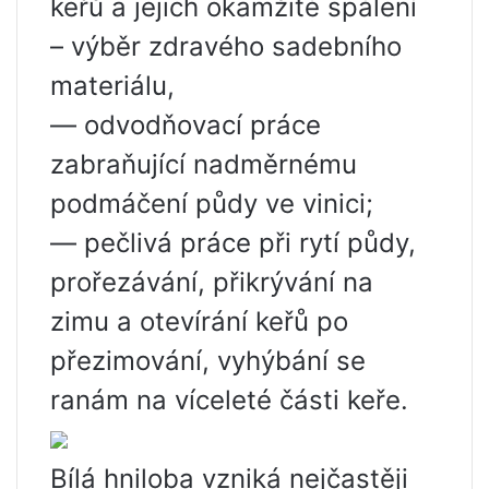
keřů a jejich okamžité spálení
– výběr zdravého sadebního
materiálu,
— odvodňovací práce
zabraňující nadměrnému
podmáčení půdy ve vinici;
— pečlivá práce při rytí půdy,
prořezávání, přikrývání na
zimu a otevírání keřů po
přezimování, vyhýbání se
ranám na víceleté části keře.
Bílá hniloba vzniká nejčastěji