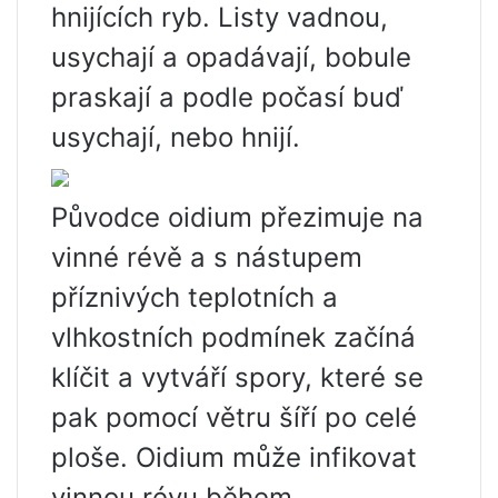
hnijících ryb. Listy vadnou,
usychají a opadávají, bobule
praskají a podle počasí buď
usychají, nebo hnijí.
Původce oidium přezimuje na
vinné révě a s nástupem
příznivých teplotních a
vlhkostních podmínek začíná
klíčit a vytváří spory, které se
pak pomocí větru šíří po celé
ploše. Oidium může infikovat
vinnou révu během