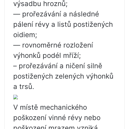
výsadbu hroznů;
— prořezávání a následné
pálení révy a listů postižených
oidiem;
— rovnoměrné rozložení
výhonků podél mříží;
– prořezávání a ničení silně
postižených zelených výhonků
a trsů.
V místě mechanického
poškození vinné révy nebo
poškození mrazem vzniká