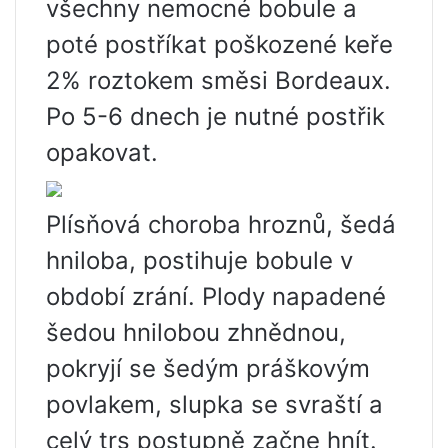
všechny nemocné bobule a
poté postříkat poškozené keře
2% roztokem směsi Bordeaux.
Po 5-6 dnech je nutné postřik
opakovat.
Plísňová choroba hroznů, šedá
hniloba, postihuje bobule v
období zrání. Plody napadené
šedou hnilobou zhnědnou,
pokryjí se šedým práškovým
povlakem, slupka se svraští a
celý trs postupně začne hnít.