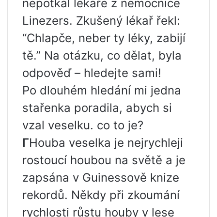
nepotkal lékaře z nemocnice
Linezers. Zkušený lékař řekl:
“Chlapče, neber ty léky, zabijí
tě.” Na otázku, co dělat, byla
odpověď – hledejte sami!
Po dlouhém hledání mi jedna
stařenka poradila, abych si
vzal veselku. co to je?
Г
Houba veselka je nejrychleji
rostoucí houbou na světě a je
zapsána v Guinessově knize
rekordů. Někdy při zkoumání
rychlosti růstu houby v lese