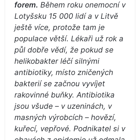
forem.
Během roku onemocní v
Lotyšsku 15 000 lidí a v Litvě
ještě více, protože tam je
populace větší. Lékaři už rok a
půl dobře vědí, že pokud se
helikobakter léčí silnými
antibiotiky, místo zničených
bakterií se začnou vyvíjet
rakovinné buňky. Antibiotika
jsou všude – v uzeninách, v
masných výrobcích – hovězí,
kuřecí, vepřové. Podnikatel si v
obavách z epidemie už odmala