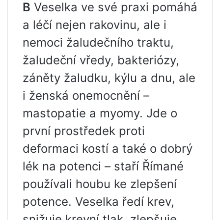
В
Veselka ve své praxi pomáhá
a léčí nejen rakovinu, ale i
nemoci žaludečního traktu,
žaludeční vředy, bakteriózy,
záněty žaludku, kýlu a dnu, ale
i ženská onemocnění –
mastopatie a myomy. Jde o
první prostředek proti
deformaci kostí a také o dobrý
lék na potenci – staří Římané
používali houbu ke zlepšení
potence. Veselka ředí krev,
snižuje krevní tlak, zlepšuje