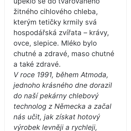
upeklo se do tvarovaného
žitného cihlového chleba,
kterým tetičky krmily svá
hospodářská zvířata – krávy,
ovce, slepice. Mléko bylo
chutné a zdravé, maso chutné
a také zdravé.
V roce 1991, během Atmoda,
jednoho krásného dne dorazil
do naší pekárny chlebový
technolog z Německa a začal
nás učit, jak získat hotový
výrobek levněji a rychleji,