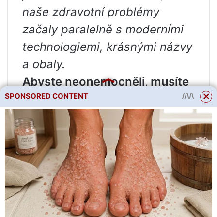
naše zdravotní problémy
začaly paralelně s moderními
technologiemi, krásnými názvy
a obaly.
Abyste neonemocněli, musíte
SPONSORED CONTENT
být při výběru jídla velmi
opatrní.
Proveďte prevenci pomocí
houby Veselka, pomozte
svému tělu, protože léčba je
velmi obtížná a nákladná a
také trvá dlouho. Obraťte se k