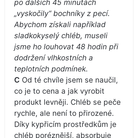
po dalších 45 minutách
„vyskočily“ bochníky z pecí.
Abychom získali například
sladkokyselý chléb, museli
jsme ho louhovat 48 hodin při
dodržení vlhkostních a
teplotních podmínek.
С
Od té chvíle jsem se naučil,
co je to cena a jak vyrobit
produkt levněji. Chléb se peče
rychle, ale není to přirozené.
Díky kypřicím prostředkům je
chléb poréznější, absorbuje