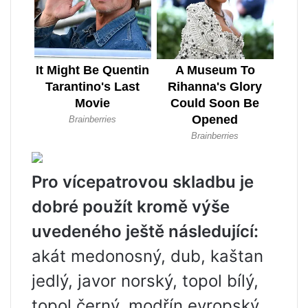
Pro vícepatrovou skladbu je
dobré použít kromě výše
uvedeného ještě následující:
akát medonosný, dub, kaštan
jedlý, javor norský, topol bílý,
topol černý, modřín evropský,