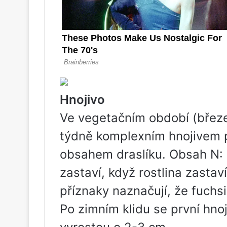
Hnojivo
Ve vegetačním období (březen
týdně komplexním hnojivem p
obsahem draslíku. Obsah N: 
zastaví, když rostlina zastav
příznaky naznačují, že fuchs
Po zimním klidu se první hno