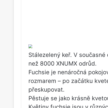
Stálezelený keř. V současné 
než 8000 XNUMX odrůd.
Fuchsie je nenáročná pokojov
rozmarem – po začátku kveten
přeskupovat.
Pěstuje se jako krásně kvetou
Květiny fuchsie jsou v různý