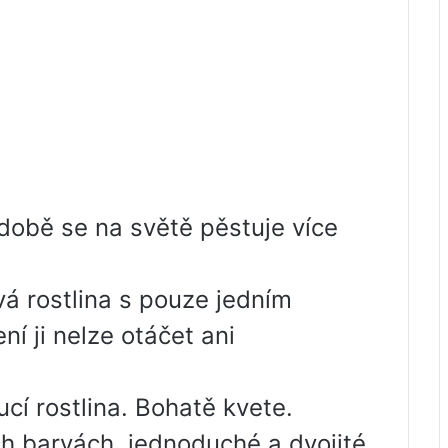
době se na světě pěstuje více
á rostlina s pouze jedním
í ji nelze otáčet ani
cí rostlina. Bohatě kvete.
ch barvách, jednoduché a dvojité.