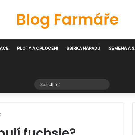
Blog Farmáře
ACE
PLOTY A OPLOCENÍ
SBÍRKA NÁPADŮ
SEMENA A S
Switch skin
Search
for
?
bují fuchsie?