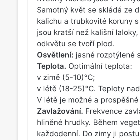
Samotný květ se skládá ze dv
kalichu a trubkovité koruny s 
jsou kratší než kališní laloky,
odkvětu se tvoří plod.
Osvětlení:
jasné rozptýlené s
Teplota.
Optimální teplota:
v zimě (5-10)°C;
v létě (18-25)°C. Teploty nad
V létě je možné a prospěšné v
Zavlažování.
Frekvence zavl
hliněné hrudky. Během veget
každodenní. Do zimy ji pos