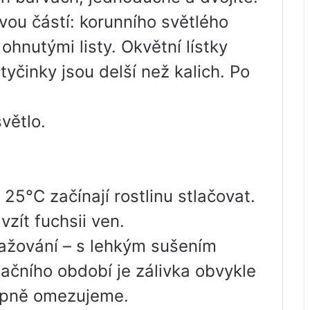
ou částí: korunního světlého
ohnutými listy. Okvětní lístky
 tyčinky jsou delší než kalich. Po
větlo.
 25°C začínají rostlinu stlačovat.
zít fuchsii ven.
ažování – s lehkým sušením
ačního období je zálivka obvykle
tupně omezujeme.