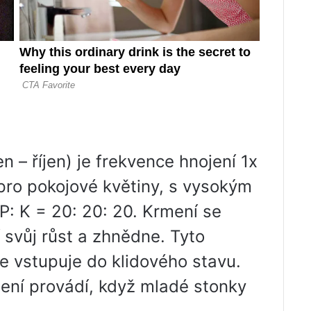
 – říjen) je frekvence hnojení 1x
ro pokojové květiny, s vysokým
P: K = 20: 20: 20. Krmení se
í svůj růst a zhnědne. Tyto
ie vstupuje do klidového stavu.
jení provádí, když mladé stonky