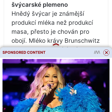
švýcarské plemeno
Hnědý švýcar je známější
produkcí mléka než produkcí
masa, přesto je chován pro
obojí. Mléko krávy Brunschwitz
produkuje vynikající máslo a
SPONSORED CONTENT
sýr – to je jedno z nejlepších
plemen pro výrobu sýrů a
samotná zvířata jsou velmi
odolná a poslušná. Kromě toho
jsou velké, dobře se
přizpůsobují nejrůznějším