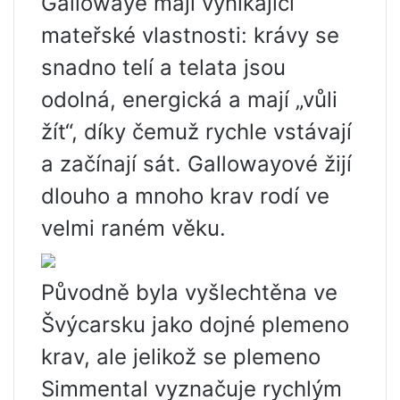
Gallowaye mají vynikající
mateřské vlastnosti: krávy se
snadno telí a telata jsou
odolná, energická a mají „vůli
žít“, díky čemuž rychle vstávají
a začínají sát. Gallowayové žijí
dlouho a mnoho krav rodí ve
velmi raném věku.
Původně byla vyšlechtěna ve
Švýcarsku jako dojné plemeno
krav, ale jelikož se plemeno
Simmental vyznačuje rychlým