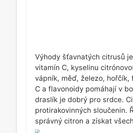
Výhody šťavnatých citrusů j
vitamín C, kyselinu citrónovo
vápník, měď, železo, hořčík, f
C a flavonoidy pomáhají v boj
draslík je dobrý pro srdce. C
protirakovinných sloučenin. 
správný citron a získat vše