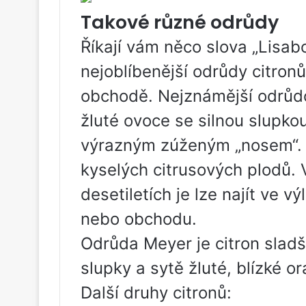
Takové různé odrůdy
Říkají vám něco slova „Lisab
nejoblíbenější odrůdy citronů
obchodě. Nejznámější odrůdo
žluté ovoce se silnou slupkou
výrazným zúženým „nosem“. 
kyselých citrusových plodů. 
desetiletích je lze najít ve
nebo obchodu.
Odrůda Meyer je citron sladší
slupky a sytě žluté, blízké o
Další druhy citronů: