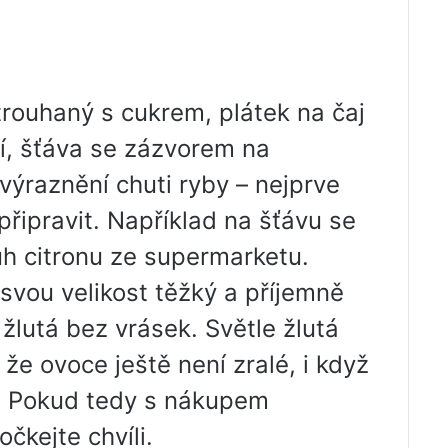
rouhaný s cukrem, plátek na čaj
í, šťáva se zázvorem na
výraznění chuti ryby – nejprve
připravit. Například na šťávu se
uh citronu ze supermarketu.
a svou velikost těžký a příjemně
žlutá bez vrásek. Světle žlutá
e ovoce ještě není zralé, i když
ní. Pokud tedy s nákupem
čkejte chvíli.