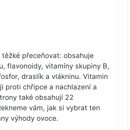
e těžké přeceňovat: obsahuje
u, flavonoidy, vitamíny skupiny B,
osfor, draslík a vlákninu. Vitamin
i proti chřipce a nachlazení a
itrony také obsahují 22
Řekneme vám, jak si vybrat ten
chny výhody ovoce.