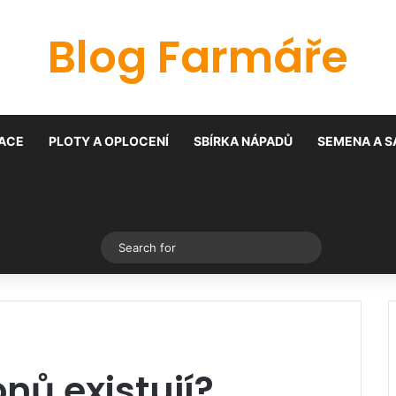
Blog Farmáře
ACE
PLOTY A OPLOCENÍ
SBÍRKA NÁPADŮ
SEMENA A S
Switch skin
Search
for
?
nů existují?