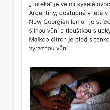
„Eureka“ je velmi kyselé ov
Argentiny, dostupné v létě v 
New Georgian lemon je střed
silnou vůní a tloušťkou slupk
Maikop citron je plod s tenko
výraznou vůní.