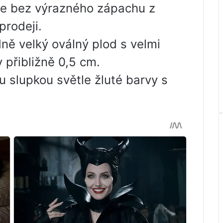
oce bez výrazného zápachu z
prodeji.
ně velký oválný plod s velmi
y přibližně 0,5 cm.
u slupkou světle žluté barvy s