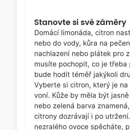
Stanovte si své záměry
Domácí limonáda, citron nast
nebo do vody, kůra na pečen
nachlazení nebo plátek pro z
musíte pochopit, co je třeba 
bude hodit téměř jakýkoli dr
Vyberte si citron, který je n
voní. Kůže by měla být jasně 
nebo zelená barva znamená, ž
citrony dozrávají i po utrže
nezralého ovoce spěcháte, po