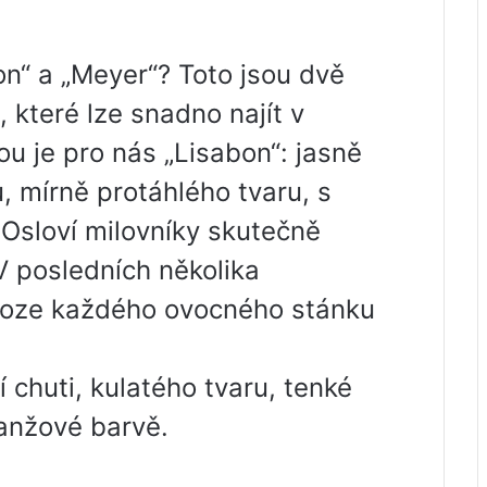
on“ a „Meyer“? Toto jsou dvě
, které lze snadno najít v
u je pro nás „Lisabon“: jasně
, mírně protáhlého tvaru, s
Osloví milovníky skutečně
V posledních několika
 výloze každého ovocného stánku
 chuti, kulatého tvaru, tenké
ranžové barvě.