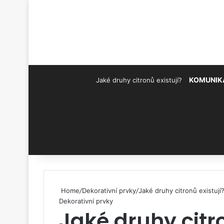
KOMUNIK
Jaké druhy citronů existují?
Pinterest
Home
/
Dekorativní prvky
/
Jaké druhy citronů existují
Dekorativní prvky
Jaké druhy citro