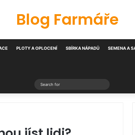
Blog Farmáře
ACE
PLOTY A OPLOCENÍ
SBÍRKA NÁPADŮ
SEMENA A S
Switch skin
Search
for
u jíst lidi?