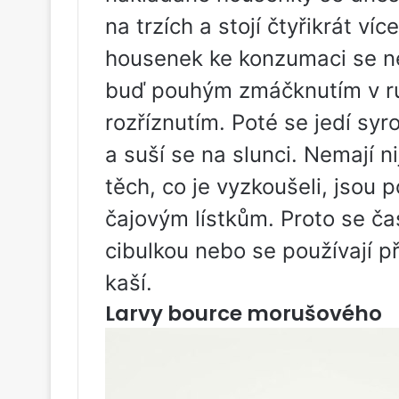
na trzích a stojí čtyřikrát ví
housenek ke konzumaci se nej
buď pouhým zmáčknutím v ru
rozříznutím. Poté se jedí sy
a suší se na slunci. Nemají n
těch, co je vyzkoušeli, jso
čajovým lístkům. Proto se č
cibulkou nebo se používají p
kaší.
Larvy bource morušového