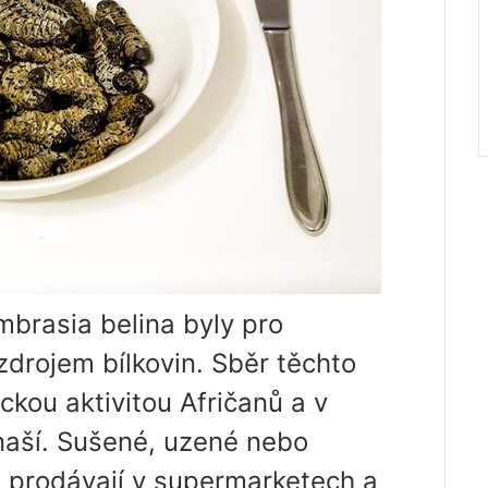
brasia belina byly pro
zdrojem bílkovin. Sběr těchto
kou aktivitou Afričanů a v
aší. Sušené, uzené nebo
 prodávají v supermarketech a