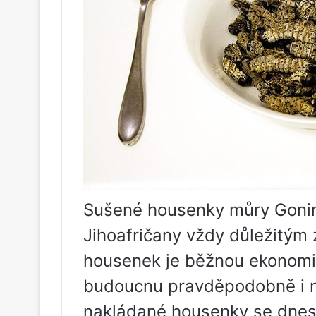
Sušené housenky můry Gonim
Jihoafričany vždy důležitým 
housenek je běžnou ekonomic
budoucnu pravděpodobně i n
nakládané housenky se dnes