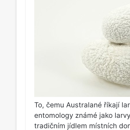
To, čemu Australané říkají la
entomology známé jako larvy
tradičním jídlem místních dom