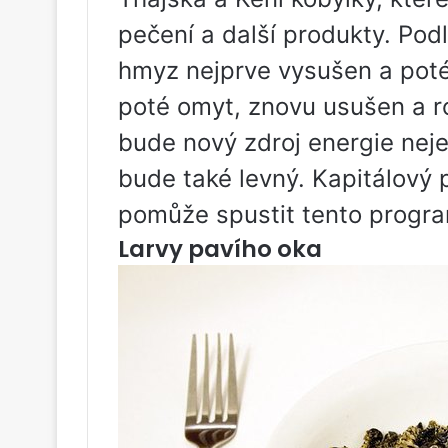
pečení a další produkty. Pod
hmyz nejprve vysušen a pot
poté omyt, znovu usušen a r
bude nový zdroj energie nejen
bude také levný. Kapitálový př
pomůže spustit tento progr
Larvy pavího oka