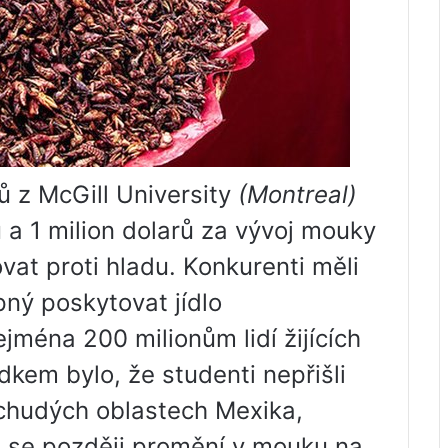
ů z McGill University
(Montreal)
u a 1 milion dolarů za vývoj mouky
vat proti hladu. Konkurenti měli
pný poskytovat jídlo
ména 200 milionům lidí žijících
kem bylo, že studenti nepřišli
 chudých oblastech Mexika,
é se později promění v mouku na