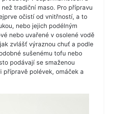
ce než tradiční maso. Pro přípravu
prve očistí od vnitřností, a to
kou, nebo jejich podélným
rové nebo uvařené v osolené vodě
ijak zvlášť výraznou chuť a podle
u podobné sušenému tofu nebo
asto podávají se smaženou
ři přípravě polévek, omáček a