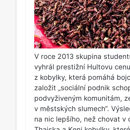
V roce 2013 skupina student
vyhrál prestižní Hultovu cen
z kobylky, která pomáhá bojo
založit „sociální podnik scho
podvyživeným komunitám, zej
v městských slumech“. Výsled
na nic lepšího, než chovat v
Thajska a Keni kobylky, kter