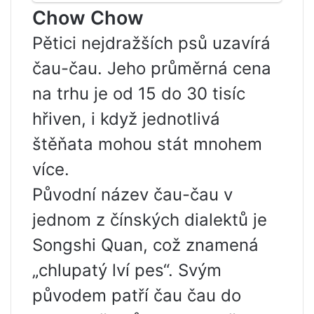
Chow Chow
Pětici nejdražších psů uzavírá
čau-čau. Jeho průměrná cena
na trhu je od 15 do 30 tisíc
hřiven, i když jednotlivá
štěňata mohou stát mnohem
více.
Původní název čau-čau v
jednom z čínských dialektů je
Songshi Quan, což znamená
„chlupatý lví pes“. Svým
původem patří čau čau do