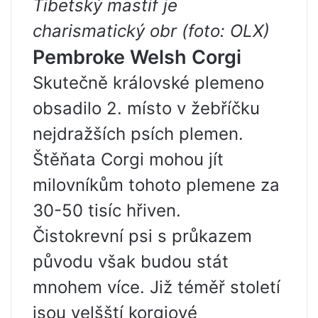
Tibetský mastif je
charismatický obr (foto: OLX)
Pembroke Welsh Corgi
Skutečně královské plemeno
obsadilo 2. místo v žebříčku
nejdražších psích plemen.
Štěňata Corgi mohou jít
milovníkům tohoto plemene za
30-50 tisíc hřiven.
Čistokrevní psi s průkazem
původu však budou stát
mnohem více. Již téměř století
jsou velšští korgiové