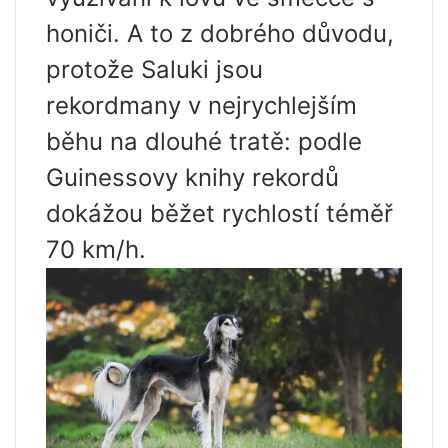
honiči. A to z dobrého důvodu,
protože Saluki jsou
rekordmany v nejrychlejším
běhu na dlouhé tratě: podle
Guinessovy knihy rekordů
dokážou běžet rychlostí téměř
70 km/h.