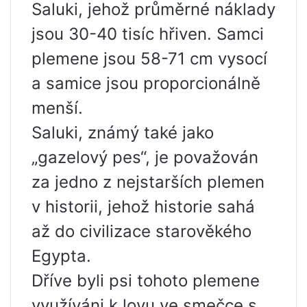
Saluki, jehož průměrné náklady
jsou 30-40 tisíc hřiven. Samci
plemene jsou 58-71 cm vysocí
a samice jsou proporcionálně
menší.
Saluki, známý také jako
„gazelový pes“, je považován
za jedno z nejstarších plemen
v historii, jehož historie sahá
až do civilizace starověkého
Egypta.
Dříve byli psi tohoto plemene
využíváni k lovu ve smečce s