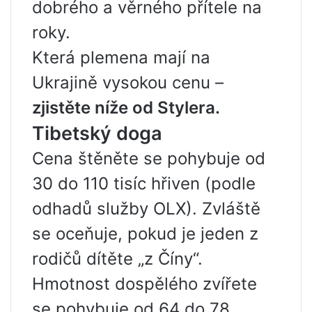
dobrého a věrného přítele na
roky.
Která plemena mají na
Ukrajině vysokou cenu –
zjistěte níže od Stylera.
Tibetský doga
Cena štěněte se pohybuje od
30 do 110 tisíc hřiven (podle
odhadů služby OLX). Zvláště
se oceňuje, pokud je jeden z
rodičů dítěte „z Číny“.
Hmotnost dospělého zvířete
se pohybuje od 64 do 78