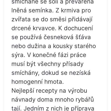
smíchané se solí a převařená
lněná semínka. Z krmiva pro
zvířata se do směsi přidávají
drcené krvavce. K dochucení
se používá česneková šťáva
nebo dužina a kousky starého
sýra. V konečné fázi práce
musí být všechny přísady
smíchány, dokud se nezíská
homogenní hmota.
Nejlepší recepty na výrobu
návnady doma mnoho rybářů
tají. Jedním z nich je příprava