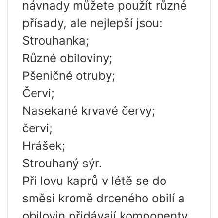
návnady můžete použít různé
přísady, ale nejlepší jsou:
Strouhanka;
Různé obiloviny;
Pšeničné otruby;
Červi;
Nasekané krvavé červy;
červi;
Hrášek;
Strouhaný sýr.
Při lovu kaprů v létě se do
směsi kromě drceného obilí a
obilovin přidávají komponenty