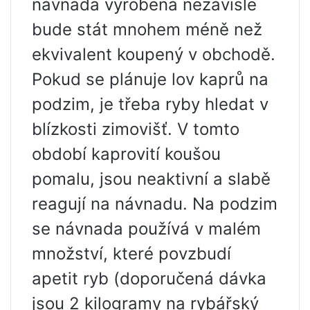
návnada vyrobená nezávisle
bude stát mnohem méně než
ekvivalent koupený v obchodě.
Pokud se plánuje lov kaprů na
podzim, je třeba ryby hledat v
blízkosti zimovišť. V tomto
období kaprovití koušou
pomalu, jsou neaktivní a slabě
reagují na návnadu. Na podzim
se návnada používá v malém
množství, které povzbudí
apetit ryb (doporučená dávka
jsou 2 kilogramy na rybářský