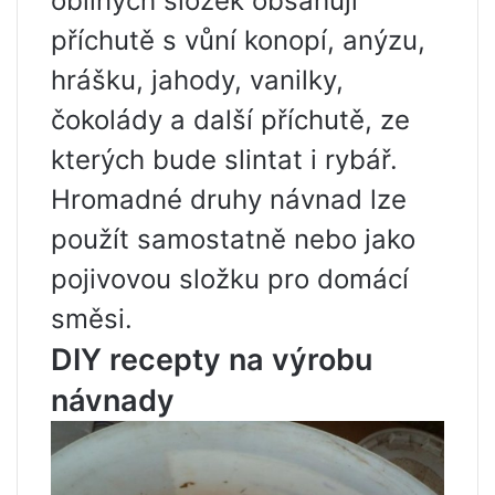
obilných složek obsahují
příchutě s vůní konopí, anýzu,
hrášku, jahody, vanilky,
čokolády a další příchutě, ze
kterých bude slintat i rybář.
Hromadné druhy návnad lze
použít samostatně nebo jako
pojivovou složku pro domácí
směsi.
DIY recepty na výrobu
návnady