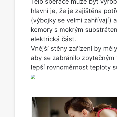
Tělo sběrače může být vyrobe
hlavní je, že je zajištěna p
(výbojky se velmi zahřívají) 
komory s mokrým substrátem
elektrická část.
Vnější stěny zařízení by mě
aby se zabránilo zbytečným t
lepší rovnoměrnost teploty s