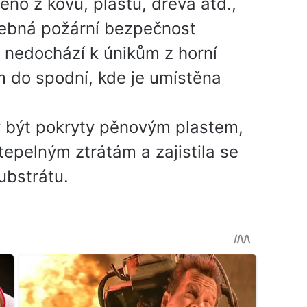
no z kovu, plastu, dřeva atd.,
otřebná požární bezpečnost
a nedochází k únikům z horní
 do spodní, kde je umístěna
ly být pokryty pěnovým plastem,
epelným ztrátám a zajistila se
ubstrátu.