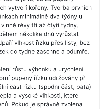
ích vytvoří kořeny. Tvorba prvních
mínkách minimálně dva týdny u
vinné révy tři až čtyři týdny,
 během několika dnů vyrůstat
aří vlhkost řízku přes listy, bez
řízek do týdne zaschne a odumře.
lení růstu výhonku a urychlení
orní pupeny řízku udržovány při
ální část řízku (spodní část, pata)
pla a vysoké vlhkosti, které
enů. Pokud je správně zvolena