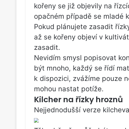
kořeny se již objevily na říz
opačném případě se mladé ko
Pokud plánujete zasadit řízk
až se kořeny objeví v kultivá
zasadit.
Nevidím smysl popisovat kon
být mnoho, každý se řídí mat
k dispozici, zvážíme pouze n
mohou nastat potíže.
Kilcher na řízky hroznů
Nejjednodušší verze kilcheva