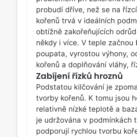
probudí dříve, než se na řízc
kořenů trvá v ideálních pod
obtížně zakořeňujících odrůd 
někdy i více. V teple začnou
poupata, vyrostou výhony, odp
kořenů a doplňování vláhy, 
Zabíjení řízků hroznů
Podstatou kilčování je zpoma
tvorby kořenů. K tomu jsou h
relativně nízké teplotě a baz
je udržována v podmínkách te
podporují rychlou tvorbu koř