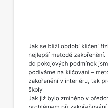
Jak se blíží období klíčení ř
nejlepší metodě zakořenění.
do pokojových podmínek jsme
podíváme na kilčování – meto
zakořenění v interiéru, tak p
školy.
Jak již bylo zmíněno v předc
problémem při zakořeňování 