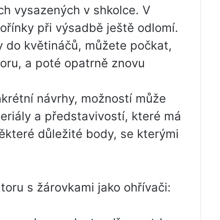
cích vysazených v shkolce. V
řínky při výsadbě ještě odlomí.
y do květináčů, můžete počkat,
toru, a poté opatrně znovu
krétní návrhy, možností může
eriály a představivostí, které má
ěkteré důležité body, se kterými
toru s žárovkami jako ohřívači: