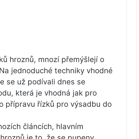
ízků hroznů, mnozí přemýšlejí o
 Na jednoduché techniky vhodné
 se už podívali dnes se
du, která je vhodná jak pro
ro přípravu řízků pro výsadbu do
hozích článcích, hlavním
hroznů je to, že se pupeny