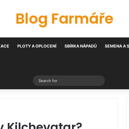
Blog Farmáře
KACE
PLOTY A OPLOCENÍ
SBÍRKA NÁPADŮ
SEMENA A 
Switch skin
Search
for
v Kilchevatar?