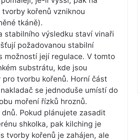
omaleji, je-li vyšší, pak na
o tvorby kořenů vzniknou
něné tkáně).
 stabilního výsledku staví vinaři
jišťují požadovanou stabilní
s možností její regulace. V tomto
lhkém substrátu, kde jsou
 pro tvorbu kořenů. Horní část
– nakladač se jednoduše umístí do
obu moření řízků hroznů.
 dnů. Pokud plánujete zasadit
rénu shkolka, pak kilching je
s tvorby kořenů je zahájen, ale