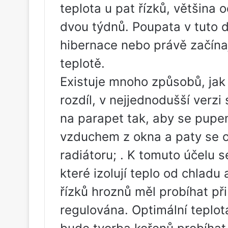
teplota u pat řízků, většina
dvou týdnů. Poupata v tuto 
hibernace nebo právě začínají
teplotě.
Existuje mnoho způsobů, jak 
rozdíl, v nejjednodušší verzi
na parapet tak, aby se pupe
vzduchem z okna a paty se o
radiátoru; . K tomuto účelu 
které izolují teplo od chladu
řízků hroznů měl probíhat při 
regulována. Optimální teplota