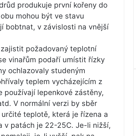
 odrůd produkuje první kořeny do
dobu mohou být ve stavu
 bobtnat, v závislosti na vnější
zajistit požadovaný teplotní
 se vinařům podaří umístit řízky
ny ochlazovaly studeným
hřívaly teplem vycházejícím z
se používají lepenkové zástěny,
 atd. V normální verzi by sběr
určité teplotě, která je řízena a
 v patách je 22-25C. Je-li nižší,