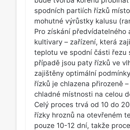
bude tvorba kořenů probíhat p
spodních partiích řízků míst
mohutné výrůstky kalusu (ra
Pro získání předvídatelného a
kultivary – zařízení, která za
teplotu ve spodní části řezu 
případě jsou paty řízků ve v
zajištěny optimální podmínky
řízků je chlazena přirozeně 
chladné místnosti na celou d
Celý proces trvá od 10 do 20
řízky hroznů na otevřeném te
pouze 10-12 dní, takže proce