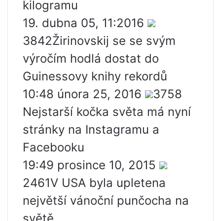
kilogramu
19. dubna 05, 11:2016
3842Žirinovskij se se svým
výročím hodlá dostat do
Guinessovy knihy rekordů
10:48 února 25, 2016
3758
Nejstarší kočka světa má nyní
stránky na Instagramu a
Facebooku
19:49 prosince 10, 2015
2461V USA byla upletena
největší vánoční punčocha na
světě