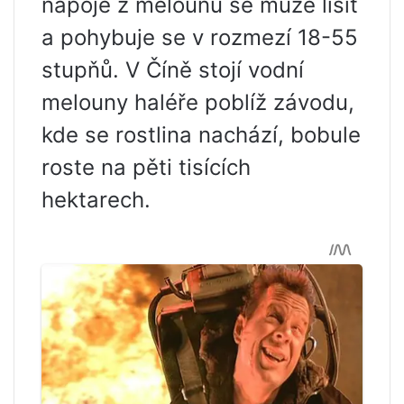
nápoje z melounu se může lišit
a pohybuje se v rozmezí 18-55
stupňů. V Číně stojí vodní
melouny haléře poblíž závodu,
kde se rostlina nachází, bobule
roste na pěti tisících
hektarech.