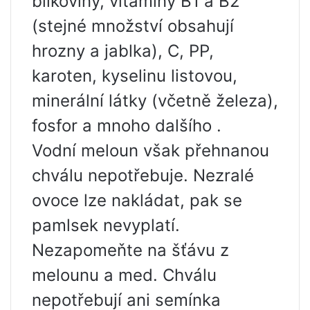
bílkoviny, vitamíny B1 a B2
(stejné množství obsahují
hrozny a jablka), C, PP,
karoten, kyselinu listovou,
minerální látky (včetně železa),
fosfor a mnoho dalšího .
Vodní meloun však přehnanou
chválu nepotřebuje. Nezralé
ovoce lze nakládat, pak se
pamlsek nevyplatí.
Nezapomeňte na šťávu z
melounu a med. Chválu
nepotřebují ani semínka