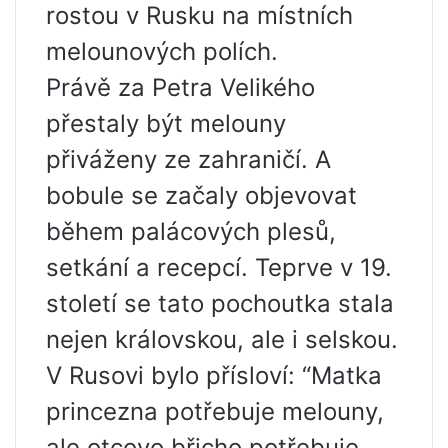
rostou v Rusku na místních
melounových polích.
Právě za Petra Velikého
přestaly být melouny
přiváženy ze zahraničí. A
bobule se začaly objevovat
během palácových plesů,
setkání a recepcí. Teprve v 19.
století se tato pochoutka stala
nejen královskou, ale i selskou.
V Rusovi bylo přísloví: “Matka
princezna potřebuje melouny,
ale otcovo břicho potřebuje