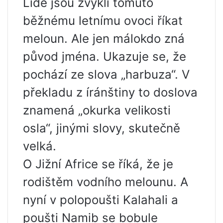
Lidé jsou zvyklí tomuto
běžnému letnímu ovoci říkat
meloun. Ale jen málokdo zná
původ jména. Ukazuje se, že
pochází ze slova „harbuza“. V
překladu z íránštiny to doslova
znamená „okurka velikosti
osla“, jinými slovy, skutečně
velká.
O Jižní Africe se říká, že je
rodištěm vodního melounu. A
nyní v polopoušti Kalahali a
poušti Namib se bobule