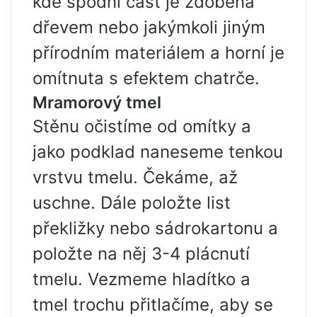
kde spodní část je zdobena
dřevem nebo jakýmkoli jiným
přírodním materiálem a horní je
omítnuta s efektem chatrče.
Mramorový tmel
Stěnu očistíme od omítky a
jako podklad naneseme tenkou
vrstvu tmelu. Čekáme, až
uschne. Dále položte list
překližky nebo sádrokartonu a
položte na něj 3-4 plácnutí
tmelu. Vezmeme hladítko a
tmel trochu přitlačíme, aby se