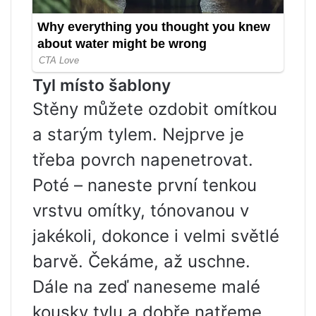
Tyl místo šablony
Stěny můžete ozdobit omítkou
a starým tylem. Nejprve je
třeba povrch napenetrovat.
Poté – naneste první tenkou
vrstvu omítky, tónovanou v
jakékoli, dokonce i velmi světlé
barvě. Čekáme, až uschne.
Dále na zeď naneseme malé
kousky tylu a dobře natřeme