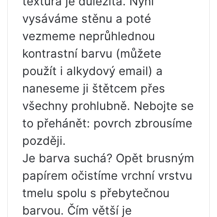
textura je důležitá. Nyní
vysáváme stěnu a poté
vezmeme neprůhlednou
kontrastní barvu (můžete
použít i alkydový email) a
naneseme ji štětcem přes
všechny prohlubně. Nebojte se
to přehánět: povrch zbrousíme
později.
Je barva suchá? Opět brusným
papírem očistíme vrchní vrstvu
tmelu spolu s přebytečnou
barvou. Čím větší je