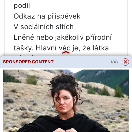
podíl
Odkaz na příspěvek
V sociálních sítích
Lněné nebo jakékoliv přírodní
tašky. Hlavní věc je, že látka
dýchá.
SPONSORED CONTENT
Na toto vlákno nemůžete
odpovědět.
Protože Nejste přihlášen. Vejít
do.
Protože Téma je archivováno.
podíl