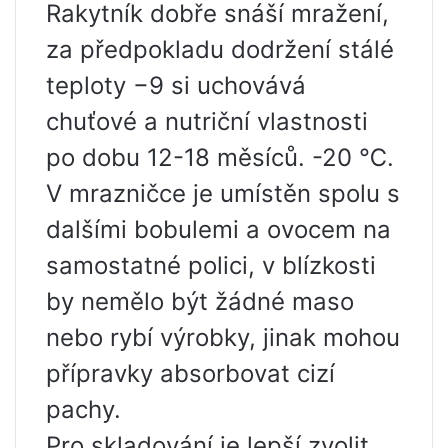
Rakytník dobře snáší mražení,
za předpokladu dodržení stálé
teploty −9 si uchovává
chuťové a nutriční vlastnosti
po dobu 12-18 měsíců. -20 ℃.
V mrazničce je umístěn spolu s
dalšími bobulemi a ovocem na
samostatné polici, v blízkosti
by nemělo být žádné maso
nebo rybí výrobky, jinak mohou
přípravky absorbovat cizí
pachy.
Pro skladování je lepší zvolit