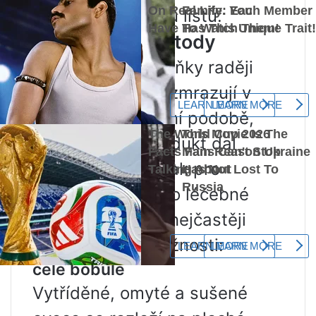
odstraníte většinu listů.
Zmrazovací metody
Zkušené hospodyňky raději
rakytník na zimu zmrazují v
mrazáku v přírodní podobě,
aby se cenný produkt dal
pohodlně využít jak pro
kulinářské, tak pro léčebné
účely. V praxi se nejčastěji
používají tyto možnosti:
celé bobule
Vytříděné, omyté a sušené