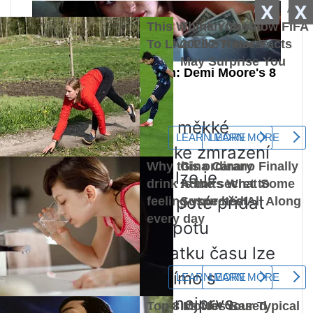
X
X
Zmačkané a příliš měkké
bobule se nehodí ke zmrazení
celého ovoce, ale lze je
rozdrtit na pyré a poté přidat
do čaje nebo kompotu
V případě nedostatku času lze
sklizeň zmrazit přímo s
větvemi, poté, co nejprve