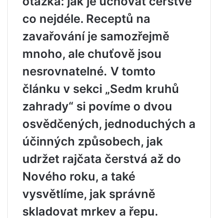
otázka: jak je uchovat čerstvé
co nejdéle. Receptů na
zavařování je samozřejmě
mnoho, ale chuťově jsou
nesrovnatelné.
V tomto
článku v sekci „Sedm kruhů
zahrady“ si povíme o dvou
osvědčených, jednoduchých a
účinných způsobech, jak
udržet rajčata čerstvá až do
Nového roku, a také
vysvětlíme, jak správně
skladovat mrkev a řepu.