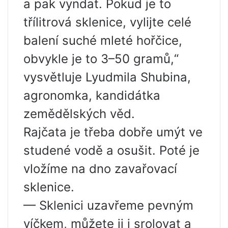
a pak vyndat. Pokud je to
třílitrová sklenice, vylijte celé
balení suché mleté ​​hořčice,
obvykle je to 3–50 gramů,“
vysvětluje Lyudmila Shubina,
agronomka, kandidátka
zemědělských věd.
Rajčata je třeba dobře umýt ve
studené vodě a osušit. Poté je
vložíme na dno zavařovací
sklenice.
— Sklenici uzavřeme pevným
víčkem, můžete ji i srolovat a