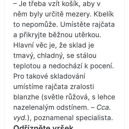
– Je třeba vzít košík, aby v
něm byly určitě mezery. Kbelík
to nepomůže. Umístěte rajčata
a přikryjte běžnou utěrkou.
Hlavní věc je, že sklad je
tmavý, chladný, se stálou
teplotou a nedochází k pocení.
Pro takové skladování
umístíme rajčata zralosti
blanzhe (světle růžová, s lehce
nazelenalým odstínem. –
Cca.
vyd.
), poznamenal specialista.
Odřízněte vršek