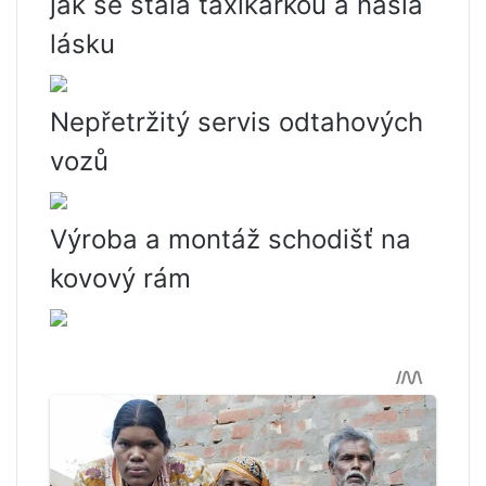
jak se stala taxikářkou a našla
lásku
Nepřetržitý servis odtahových
vozů
Výroba a montáž schodišť na
kovový rám