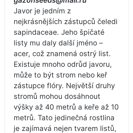
gazonseeds@mail.ru
Javor je jedním z
nejkrásnějších zástupců čeledi
sapindaceae. Jeho špičaté
listy mu daly další jméno –
acer, což znamená ostrý list.
Existuje mnoho odrůd javoru,
může to být strom nebo keř
zástupce flóry. Největší druhy
stromů mohou dosáhnout
výšky až 40 metrů a keře až 10
metrů. Tato jedinečná rostlina
je zajímavá nejen tvarem listů,