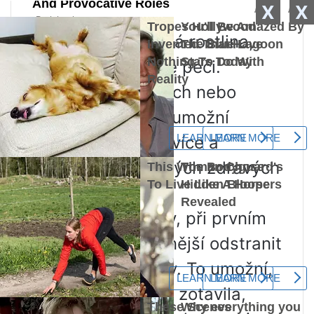
X
X
Javor je nenáročná rostlina,
ale také potřebuje péči.
Prořezávání starých nebo
nemocných větví umožní
koruně růst ještě více a
podpoří vznik nových zdravých
větví.
Se začátkem zimy, při prvním
mrazu, je nejúčinnější odstranit
jednoleté výhonky. To umožní,
aby se kůra sama zotavila,