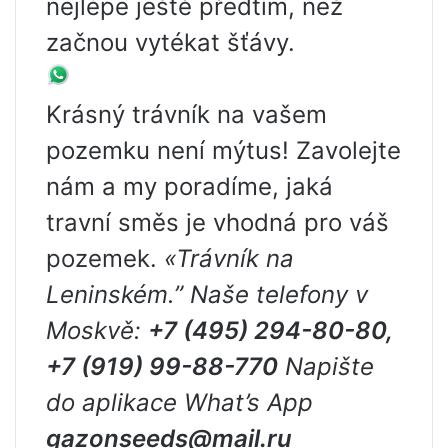
nejlépe ještě předtím, než
začnou vytékat šťávy.
Krásný trávník na vašem
pozemku není mýtus! Zavolejte
nám a my poradíme, jaká
travní směs je vhodná pro váš
pozemek.
«
Trávník na
Leninském.”
Naše telefony v
Moskvě:
+7 (495) 294-80-80,
+7 (919) 99-88-770
Napište
do aplikace What’s App
gazonseeds@mail.ru