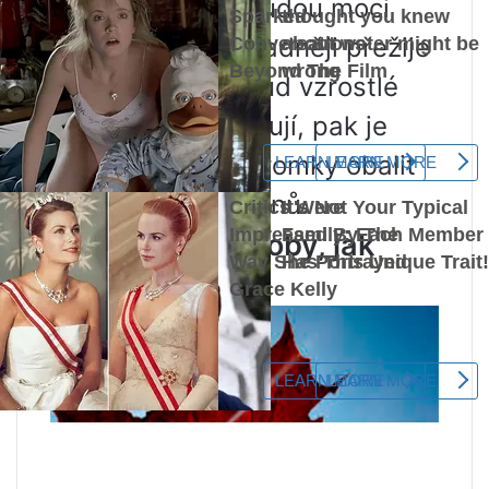
mladé výhonky budou moci
zesílit a strom snadněji přežije
zimní mrazy. Pokud vzrostlé
stromy dobře zimují, pak je
nejlepší mladé stromky obalit
izolací kolem kořenů.
Existují tři způsoby, jak
množit javory: