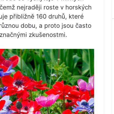
ičemž nejraději roste v horských
uje přibližně 160 druhů, které
různou dobu, a proto jsou často
e značnými zkušenostmi.