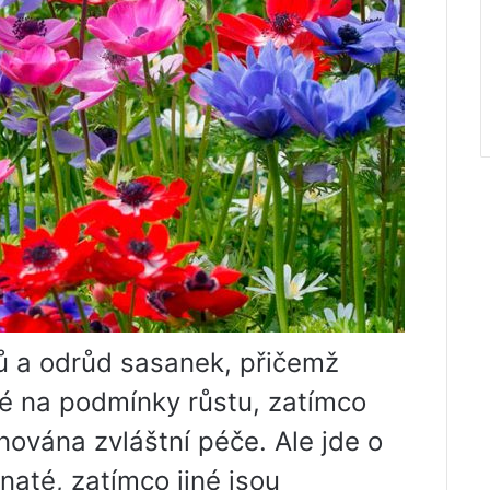
hů a odrůd sasanek, přičemž
né na podmínky růstu, zatímco
ována zvláštní péče. Ale jde o
znaté, zatímco jiné jsou