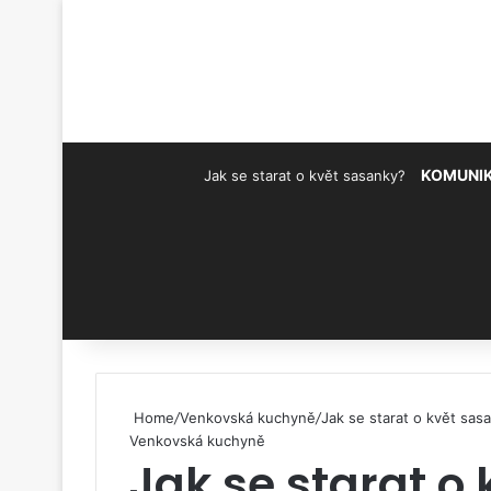
KOMUNI
Jak se starat o květ sasanky?
Pinterest
Home
/
Venkovská kuchyně
/
Jak se starat o květ sas
Venkovská kuchyně
Jak se starat o