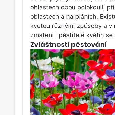
oblastech obou polokoulí, př
oblastech a na pláních. Exist
kvetou různými způsoby a v 
zmateni i pěstitelé květin s
Zvláštnosti pěstování