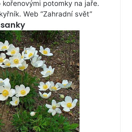
o kořenovými potomky na jaře.
kyřník. Web “Zahradní svět”
asanky