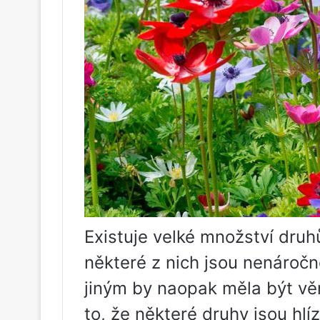
Existuje velké množství dru
některé z nich jsou nenároč
jiným by naopak měla být věn
to, že některé druhy jsou hlí