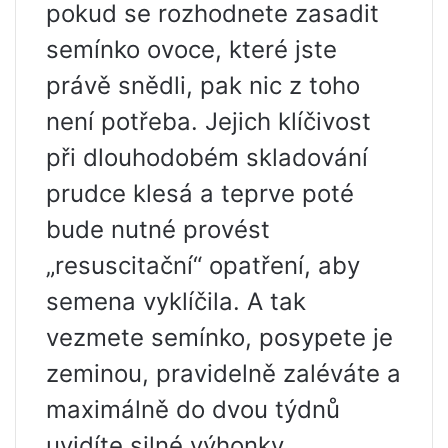
pokud se rozhodnete zasadit
semínko ovoce, které jste
právě snědli, pak nic z toho
není potřeba. Jejich klíčivost
při dlouhodobém skladování
prudce klesá a teprve poté
bude nutné provést
„resuscitační“ opatření, aby
semena vyklíčila. A tak
vezmete semínko, posypete je
zeminou, pravidelně zaléváte a
maximálně do dvou týdnů
uvidíte silné výhonky.