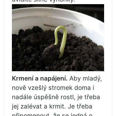
Krmení a napájení.
Aby mladý,
nově vzešlý stromek doma i
nadále úspěšně rostl, je třeba
jej zalévat a krmit. Je třeba
připomenout, že se jedná o