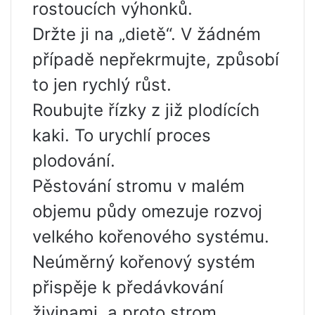
rostoucích výhonků.
Držte ji na „dietě“. V žádném
případě nepřekrmujte, způsobí
to jen rychlý růst.
Roubujte řízky z již plodících
kaki. To urychlí proces
plodování.
Pěstování stromu v malém
objemu půdy omezuje rozvoj
velkého kořenového systému.
Neúměrný kořenový systém
přispěje k předávkování
živinami, a proto strom