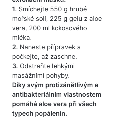
1.
Smíchejte 550 g hrubé
mořské soli, 225 g gelu z aloe
vera, 200 ml kokosového
mléka.
2.
Naneste přípravek a
počkejte, až zaschne.
3.
Odstraňte lehkými
masážními pohyby.
Díky svým protizánětlivým a
antibakteriálním vlastnostem
pomáhá aloe vera při všech
typech popálenin.