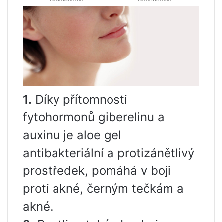
1.
Díky přítomnosti
fytohormonů giberelinu a
auxinu je aloe gel
antibakteriální a protizánětlivý
prostředek, pomáhá v boji
proti akné, černým tečkám a
akné.