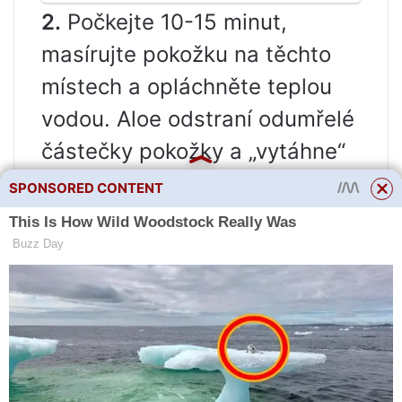
2.
Počkejte 10-15 minut,
masírujte pokožku na těchto
místech a opláchněte teplou
vodou. Aloe odstraní odumřelé
částečky pokožky a „vytáhne“
všechny nečistoty z pórů.
SPONSORED CONTENT
3.
Výsledek lze zafixovat
jílovou maskou pro maximální
vyčištění pleti a uzavření pórů.
Tato maska ​​je vhodná i pro
suchou pokožku obličeje,
protože šťáva z aloe jemně