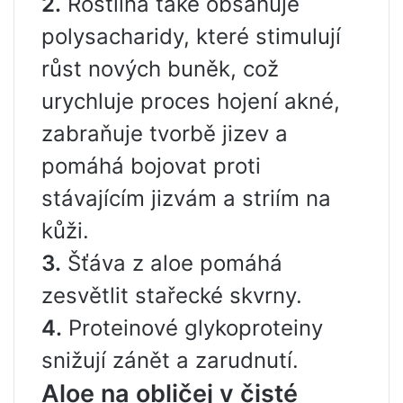
2.
Rostlina také obsahuje
polysacharidy, které stimulují
růst nových buněk, což
urychluje proces hojení akné,
zabraňuje tvorbě jizev a
pomáhá bojovat proti
stávajícím jizvám a striím na
kůži.
3.
Šťáva z aloe pomáhá
zesvětlit stařecké skvrny.
4.
Proteinové glykoproteiny
snižují zánět a zarudnutí.
Aloe na obličej v čisté