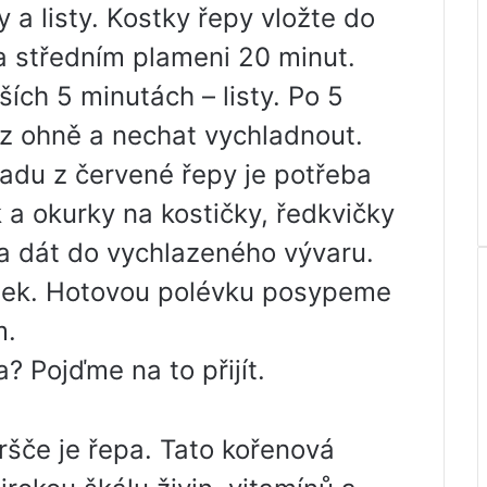
 a listy. Kostky řepy vložte do
na středním plameni 20 minut.
ších 5 minutách – listy. Po 5
 z ohně a nechat vychladnout.
ladu z červené řepy je potřeba
k a okurky na kostičky, ředkvičky
ba dát do vychlazeného vývaru.
tek. Hotovou polévku posypeme
m.
? Pojďme na to přijít.
ršče je řepa. Tato kořenová