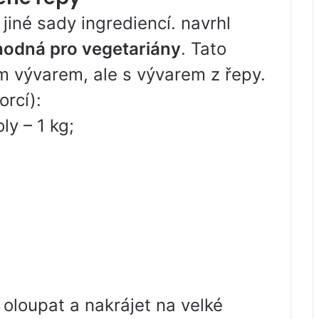
 jiné sady ingrediencí. navrhl
hodná pro vegetariány
. Tato
 vývarem, ale s vývarem z řepy.
orcí):
ly – 1 kg;
 oloupat a nakrájet na velké