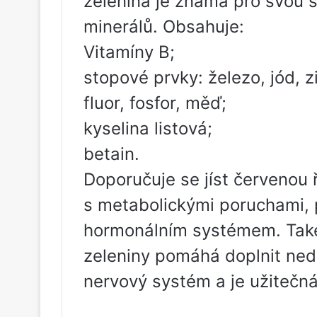
zelenina je známá pro svou ši
minerálů. Obsahuje:
Vitamíny B;
stopové prvky: železo, jód, z
fluor, fosfor, měď;
kyselina listová;
betain.
Doporučuje se jíst červenou
s metabolickými poruchami, 
hormonálním systémem. Také
zeleniny pomáhá doplnit ned
nervový systém a je užitečná