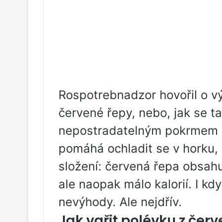
Rospotrebnadzor hovořil o v
červené řepy, nebo, jak se ta
nepostradatelným pokrmem le
pomáhá ochladit se v horku, al
složení: červená řepa obsahu
ale naopak málo kalorií. I kd
nevýhody. Ale nejdřív.
Jak vařit polévku z čer