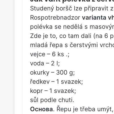
Studený boršč lze připravit z
Rospotrebnadzor
varianta v
polévka se nedělá s masovým
Zde je to, co tam dali (na 6 p
mladá řepa s čerstvými vrcho
vejce – 6 ks .;
voda – 2 l;
okurky – 300 g;
ředkev – 1 svazek;
kopr – 1 svazek;
sůl podle chuti.
Основа
. Řepu je třeba umýt,