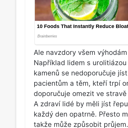
Ale navzdory všem výhodám 
Například lidem s urolitiáz
kamenů se nedoporučuje jíst
pacientům a těm, kteří trpí 
doporučuje omezit ve stravě 
A zdraví lidé by měli jíst ře
každý den opatrně. Přesto má
takže může způsobit průjem