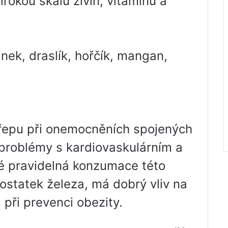
rokou škálu živin, vitamínů a
inek, draslík, hořčík, mangan,
 řepu při onemocněních spojených
problémy s kardiovaskulárním a
 pravidelná konzumace této
ostatek železa, má dobrý vliv na
 při prevenci obezity.