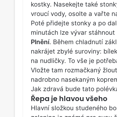
kostky. Nasekejte také stonky
vroucí vody, osolte a vařte 
Poté přidejte stonky a po dal
minutách lze vývar stáhnout
Plnění
. Během chladnutí zák
nakrájet zbylé suroviny: bíle
na nudličky. To vše je potře
Vložte tam rozmačkaný žlou
nadrobno nasekaným kopre
Jak zdravá bude tato polévka
Řepa je hlavou všeho
Hlavní složkou studeného bo