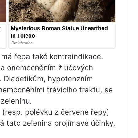
má řepa také kontraindikace.
ou a onemocněním žlučových
. Diabetikům, hypotenzním
onemocněními trávicího traktu, se
zeleninu.
pu (resp. polévku z červené řepy)
 tato zelenina projímavé účinky,
.