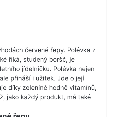
ýhodách červené řepy. Polévka z
ké říká, studený boršč, je
tního jídelníčku. Polévka nejen
e přináší i užitek. Jde o její
je díky zelenině hodně vitamínů,
yž, jako každý produkt, má také
vené řepy