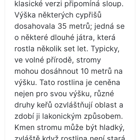
klasické verzi připomíná sloup.
Výška některých cypřišů
dosahovala 35 metrů; jedná se
o některé dlouhé játra, která
rostla několik set let. Typicky,
ve volné přírodě, stromy
mohou dosáhnout 10 metrů na
výšku. Tato rostlina je ceněna
nejen pro svou výšku, různé
druhy keřů ozvláštňují oblast a
zdobí ji lakonickým způsobem.
Kmen stromu může být hladký,
zvláště když rostlina není stará