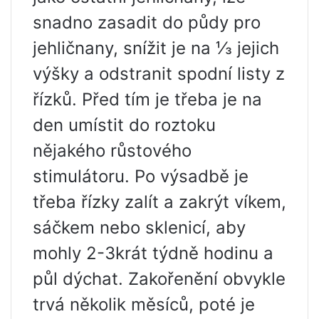
snadno zasadit do půdy pro
jehličnany, snížit je na ⅓ jejich
výšky a odstranit spodní listy z
řízků. Před tím je třeba je na
den umístit do roztoku
nějakého růstového
stimulátoru. Po výsadbě je
třeba řízky zalít a zakrýt víkem,
sáčkem nebo sklenicí, aby
mohly 2-3krát týdně hodinu a
půl dýchat. Zakořenění obvykle
trvá několik měsíců, poté je