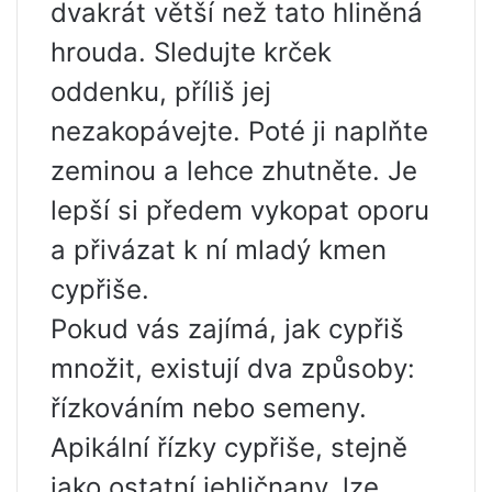
dvakrát větší než tato hliněná
hrouda. Sledujte krček
oddenku, příliš jej
nezakopávejte. Poté ji naplňte
zeminou a lehce zhutněte. Je
lepší si předem vykopat oporu
a přivázat k ní mladý kmen
cypřiše.
Pokud vás zajímá, jak cypřiš
množit, existují dva způsoby:
řízkováním nebo semeny.
Apikální řízky cypřiše, stejně
jako ostatní jehličnany, lze