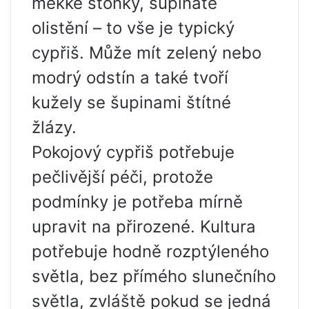
měkké stonky, šupinaté
olistění – to vše je typický
cypřiš. Může mít zelený nebo
modrý odstín a také tvoří
kužely se šupinami štítné
žlázy.
Pokojový cypřiš potřebuje
pečlivější péči, protože
podmínky je potřeba mírně
upravit na přirozené. Kultura
potřebuje hodně rozptýleného
světla, bez přímého slunečního
světla, zvláště pokud se jedná