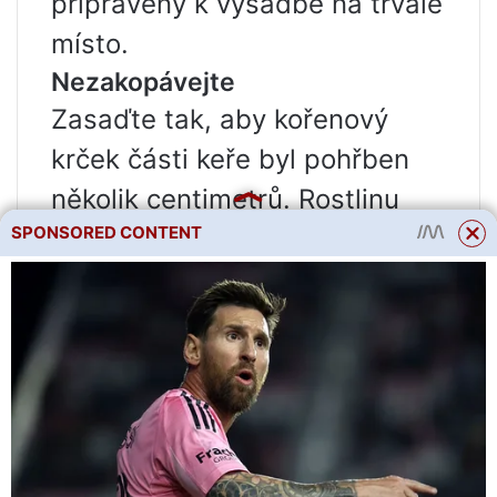
připraveny k výsadbě na trvalé
místo.
Nezakopávejte
Zasaďte tak, aby kořenový
krček části keře byl pohřben
několik centimetrů. Rostlinu
SPONSORED CONTENT
můžete zasadit tak, že
kořenový krček umístíte do
roviny s povrchem půdy.
DŮLEŽITÉ
Hlavní věcí při přesazování
malin na nové místo není
prohloubit kořenový krček!