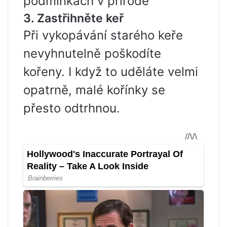
podmínkách v přírodě
3. Zastřihněte keř
Při vykopávání starého keře
nevyhnutelně poškodíte
kořeny. I když to uděláte velmi
opatrně, malé kořínky se
přesto odtrhnou.