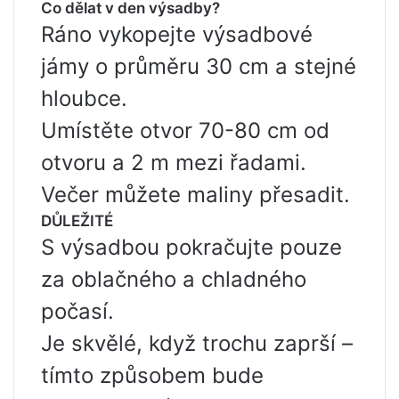
Co dělat v den výsadby?
Ráno vykopejte výsadbové
jámy o průměru 30 cm a stejné
hloubce.
Umístěte otvor 70-80 cm od
otvoru a 2 m mezi řadami.
Večer můžete maliny přesadit.
DŮLEŽITÉ
S výsadbou pokračujte pouze
za oblačného a chladného
počasí.
Je skvělé, když trochu zaprší –
tímto způsobem bude