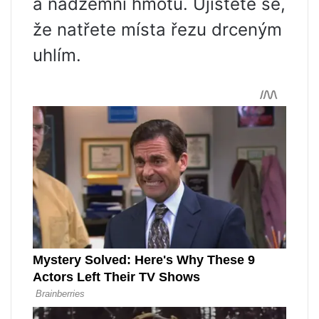
a nadzemní hmotu. Ujistěte se,
že natřete místa řezu drceným
uhlím.