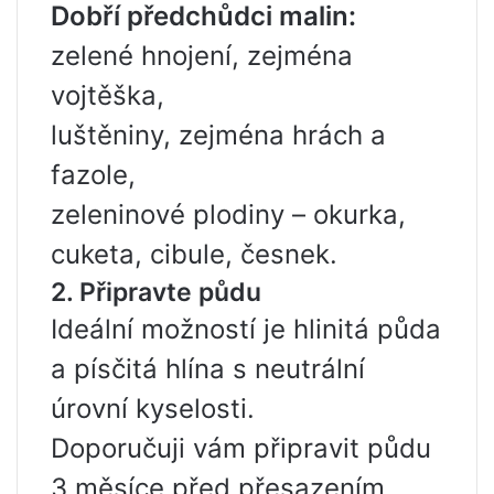
Dobří předchůdci malin:
zelené hnojení, zejména
vojtěška,
luštěniny, zejména hrách a
fazole,
zeleninové plodiny – okurka,
cuketa, cibule, česnek.
2. Připravte půdu
Ideální možností je hlinitá půda
a písčitá hlína s neutrální
úrovní kyselosti.
Doporučuji vám připravit půdu
3 měsíce před přesazením