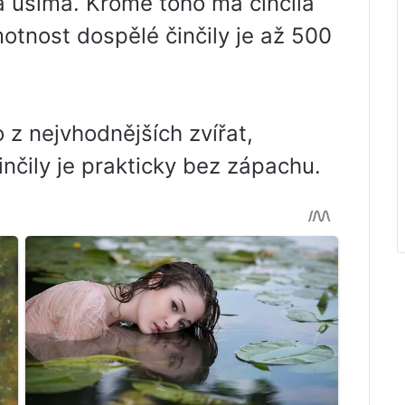
a ušima. Kromě toho má činčila
otnost dospělé činčily je až 500
 z nejvhodnějších zvířat,
inčily je prakticky bez zápachu.