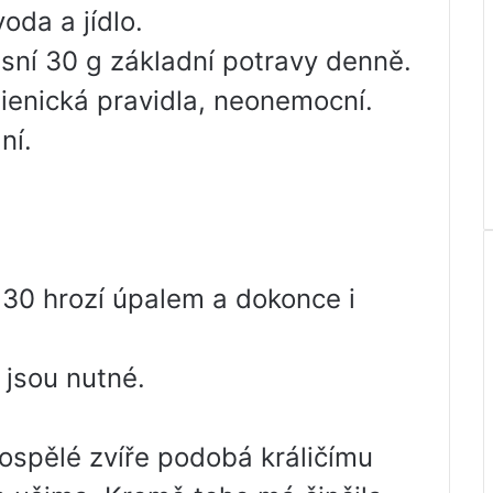
voda a jídlo.
e sní 30 g základní potravy denně.
enická pravidla, neonemocní.
ní.
 30 hrozí úpalem a dokonce i
 jsou nutné.
dospělé zvíře podobá králičímu