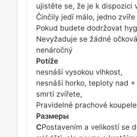
ujistěte se, že je k dispozici 
Činčily jedí málo, jedno zvíř
Pokud budete dodržovat hygi
Nevyžaduje se žádné očková
nenáročný
Potíže
nesnáší vysokou vlhkost,
nesnáší horko, teploty nad +
smrtí zvířete,
Pravidelné prachové koupele
Размеры
С
Postavením a velikostí se 