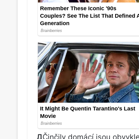
Д
Činčily domácí jsou obvykl