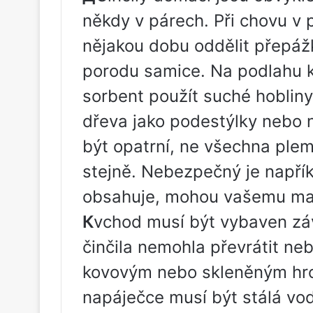
někdy v párech. Při chovu v 
nějakou dobu oddělit přepáž
porodu samice. Na podlahu k
sorbent použít suché hobliny 
dřeva jako podestýlky nebo 
být opatrní, ne všechna plem
stejně. Nebezpečný je napříkl
obsahuje, mohou vašemu maz
К
vchod musí být vybaven zá
činčila nemohla převrátit ne
kovovým nebo skleněným hrot
napáječce musí být stálá vod