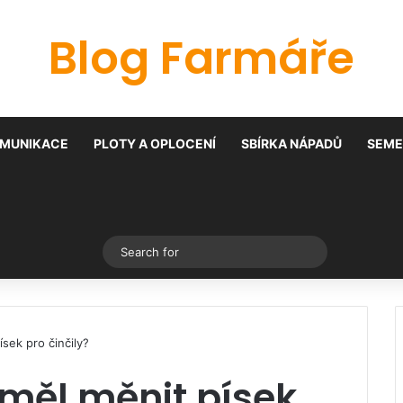
Blog Farmáře
MUNIKACE
PLOTY A OPLOCENÍ
SBÍRKA NÁPADŮ
SEME
Switch skin
Search
for
sek pro činčily?
měl měnit písek