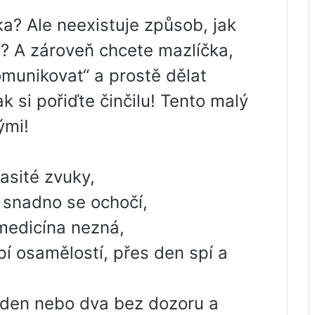
a? Ale neexistuje způsob, jak
? A zároveň chcete mazlíčka,
omunikovat“ a prostě dělat
k si pořiďte činčilu! Tento malý
ými!
lasité zvuky,
, snadno se ochočí,
 medicína nezná,
pí osamělostí, přes den spí a
 den nebo dva bez dozoru a