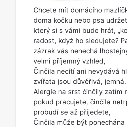
Chcete mít domácího mazlíčk
doma kočku nebo psa udržet
který si s vámi bude hrát, „k
radost, když ho sledujete? Pa
zázrak vás nenechá lhostejn
velmi příjemný vzhled,
Činčila necítí ani nevydává h
zvířata jsou důvěřivá, jemná
Alergie na srst činčily zatím
pokud pracujete, činčila netr
probudí se až přijedete,
Činčila může být ponechána