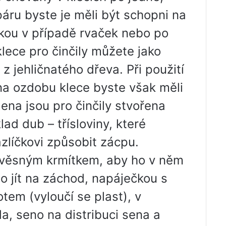
páru byste je měli být schopni na
kou v případě rvaček nebo po
lece pro činčily můžete jako
z jehličnatého dřeva. Při použití
na ozdobu klece byste však měli
ena jsou pro činčily stvořena
ad dub – třísloviny, které
líčkovi způsobit zácpu.
věsným krmítkem, aby ho v něm
bo jít na záchod, napáječkou s
em (vyloučí se plast), v
a, seno na distribuci sena a