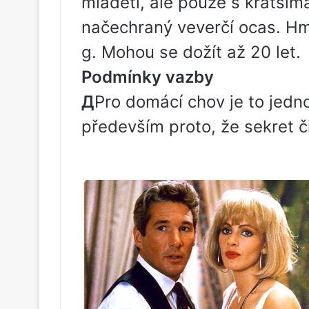
mláděti, ale pouze s kratším
načechraný veverčí ocas. Hm
g. Mohou se dožít až 20 let.
Podmínky vazby
Д
Pro domácí chov je to jedno
především proto, že sekret č