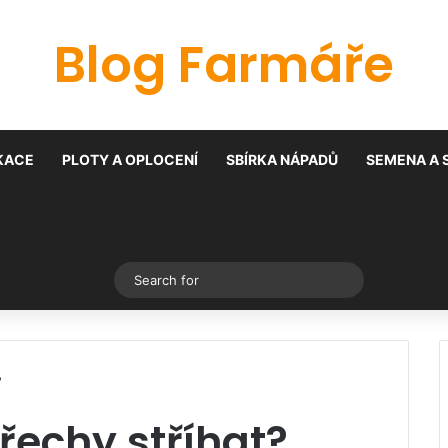
Blog Farmáře
KACE
PLOTY A OPLOCENÍ
SBÍRKA NÁPADŮ
SEMENA A 
Switch skin
Search
for
?
ořechy stříhat?