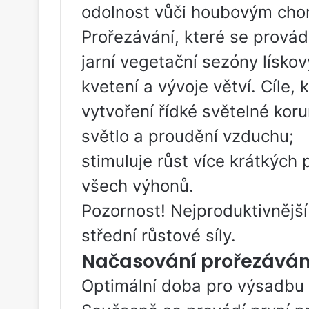
odolnost vůči houbovým ch
Prořezávání, které se provád
jarní vegetační sezóny lísko
kvetení a vývoje větví. Cíle,
vytvoření řídké světelné kor
světlo a proudění vzduchu;
stimuluje růst více krátkých 
všech výhonů.
Pozornost! Nejproduktivnější
střední růstové síly.
Načasování prořezávání
Optimální doba pro výsadbu 