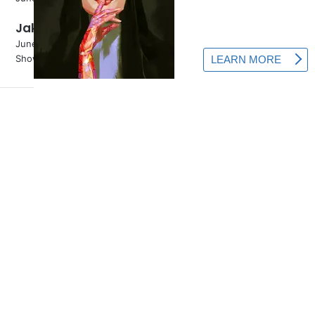
Jak správně zasadit jehličí?
June 5, 2024
Show More