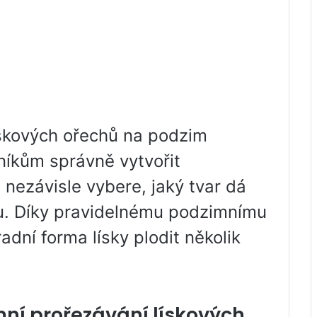
skových ořechů na podzim
íkům správně vytvořit
i nezávisle vybere, jaký tvar dá
du. Díky pravidelnému podzimnímu
adní forma lísky plodit několik
mní prořezávání lískových