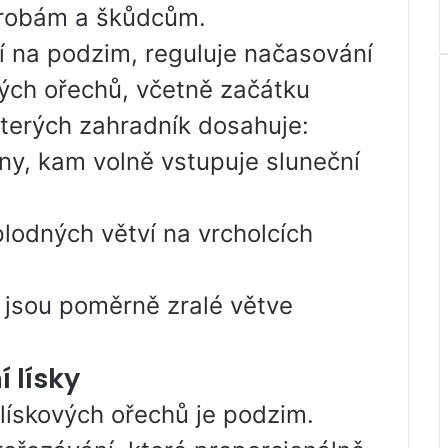
orobám a škůdcům.
í na podzim, reguluje načasování
vých ořechů, včetně začátku
 kterých zahradník dosahuje:
uny, kam volně vstupuje sluneční
plodných větví na vrcholcích
 jsou poměrně zralé větve
 lísky
lískových ořechů je podzim.