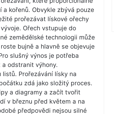
ořezávání, které proporcionálně
í a kořenů. Obvykle zbývá pouze
žité prořezávat lískové ořechy
 vývoje. Ořech vstupuje do
ávné zemědělské technologii může
a roste bujně a hlavně se objevuje
ro slušný výnos je potřeba
 a odstranit výhony.
listů. Prořezávání lísky na
očátku zdá jako složitý proces.
py a diagramy a začít tvořit
vádí v březnu před květem a na
hodobé předpovědi nejsou silné