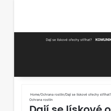
KOMUNI
Dají se lískové ořechy stříhat?
Pinterest
Home
/
Ochrana rostlin
/
Dají se lískové ořechy stříhat
Ochrana rostlin
Dají se lískové 