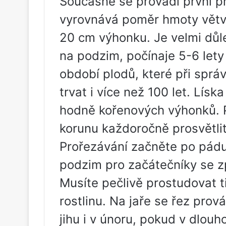
Současně se provádí první pr
vyrovnává poměr hmoty větv
20 cm výhonku. Je velmi důle
na podzim, počínaje 5-6 lety
období plodů, které při spr
trvat i více než 100 let. Lísk
hodně kořenových výhonků. P
korunu každoročně prosvětlit
Prořezávání začněte po pádu 
podzim pro začátečníky se zp
Musíte pečlivě prostudovat ti
rostlinu. Na jaře se řez pro
jihu i v únoru, pokud v dlou