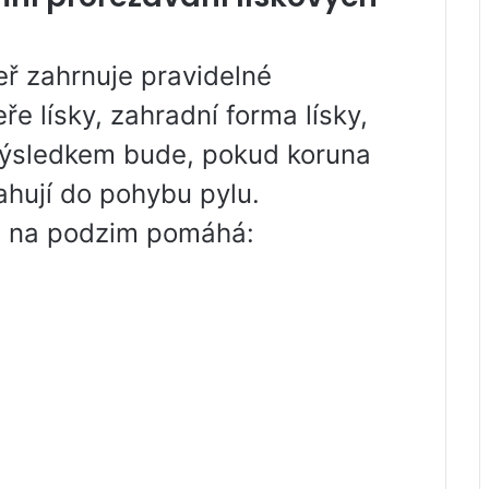
eř zahrnuje pravidelné
eře lísky, zahradní forma lísky,
 výsledkem bude, pokud koruna
ahují do pohybu pylu.
hů na podzim pomáhá: