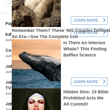
Popular Posts
Kdy Vertimek použít?
June 5, 2024
Co kvete na konci léta?
June 5, 2024
Jaké má rajče květenství?
June 5, 2024
Jak odmítnout platbu za Sweet
TV?
June 5, 2024
Jak víte, kdy sbírat melouny?
June 5, 2024