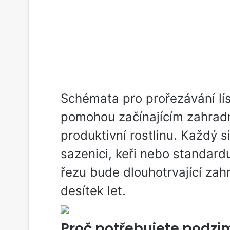
Schémata pro prořezávání lí
pomohou začínajícím zahradn
produktivní rostlinu. Každý s
sazenici, keři nebo standar
řezu bude dlouhotrvající zahr
desítek let.
Proč potřebujete podzi